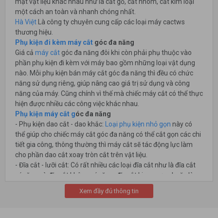
mặt vật liệu khác nhau như là cắt gỗ, cắt nhôm, cắt kim loại
một cách an toàn và nhanh chóng nhất.
Hà Việt
Là công ty chuyên cung cấp các loại máy cactws
thương hiệu.
Phụ kiện đi kèm máy cắt
góc đa năng
Giá cả
máy cắt
góc đa năng đôi khi còn phải phụ thuộc vào
phần phụ kiện đi kèm với máy bao gồm những loại vật dụng
nào. Mỗi phụ kiện bán máy cắt góc đa năng thì đều có chức
năng sử dụng riêng, giúp nâng cao giá trị sử dụng và công
năng của máy. Cũng chính vì thế mà chiếc máy cắt có thể thực
hiện được nhiều các công việc khác nhau.
Phụ kiện máy cắt g
óc đa năng
- Phụ kiện dao cắt - dao khắc:
Loại phụ kiện nhỏ gọn
này có
thể giúp cho chiếc máy cắt góc đa năng có thể cắt gọn các chi
tiết gia công, thông thường thì máy cắt sẽ tác động lực làm
cho phần dao cắt xoay tròn cắt trên vật liệu.
- Đĩa cắt - lưỡi cắt: Có rất nhiều các loại đĩa cắt như là đĩa cắt
có răng và đĩa cắt không có răng, đĩa cắt kim cương hoặc là
lưỡi cắt bằng carbon phủ kim cương...tùy vào mục đích và vật
Xem đầy đủ thông tin
liệu cần cắt mà chúng ta nên sử dụng đĩa cắt sao cho phù
hợp.