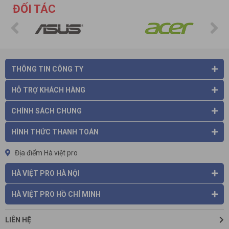
ĐỐI TÁC
THÔNG TIN CÔNG TY
HỖ TRỢ KHÁCH HÀNG
CHÍNH SÁCH CHUNG
HÌNH THỨC THANH TOÁN
- Tặng kèm bộ cờ lê mở ốc, thước tam giác
- Túi đựng bụi là thiết kế hiện đại mới của chiếc
máy cắt góc đa
Địa điểm Hà việt pro
năng có tác dụng giúp hút bụi
khi thao tác hoạt động máy, để
cắt dễ dàng hơn. Hoàn toàn có thể thay thế cho chiếc máy hút
HÀ VIỆT PRO HÀ NỘI
bụi dùng pin Makita trong công việc của chiếc máy cắt góc.
- Không nên đè nhấn lực quá mạnh lên lưỡi cắt, sẽ làm cho
HÀ VIỆT PRO HỒ CHÍ MINH
quá trình cắt diễn ra chậm lại, động cơ hoạt động bị gì sẽ làm
nhanh mòn lưỡi cắt hơn.
LIÊN HỆ
- Sau một thời gian hoạt động thì với công suất
mạnh mẽ của