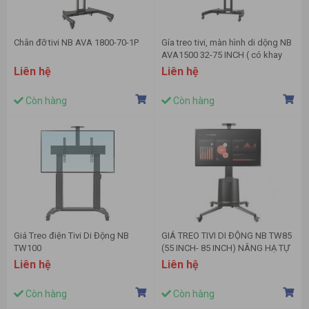
Chân đỡ tivi NB AVA 1800-70-1P
Gía treo tivi, màn hình di dộng NB
AVA1500 32-75 INCH ( có khay
camera )
Liên hệ
Liên hệ
Còn hàng
Còn hàng
Giá Treo điện Tivi Di Động NB
GIÁ TREO TIVI DI ĐỘNG NB TW85
TW100
(55 INCH- 85 INCH) NÂNG HẠ TỰ
ĐỘNG
Liên hệ
Liên hệ
Còn hàng
Còn hàng