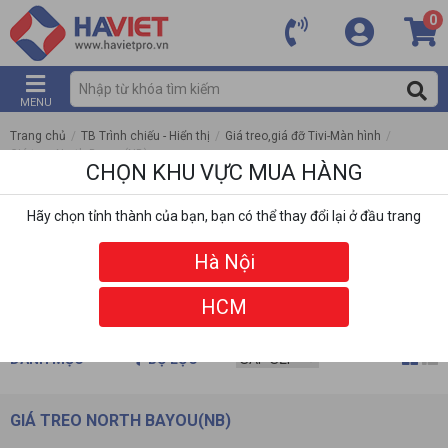
0
MENU
Trang chủ
/
TB Trình chiếu - Hiển thị
/
Giá treo,giá đỡ Tivi-Màn hình
/
Giá treo North Bayou(NB)
CHỌN KHU VỰC MUA HÀNG
Hãy chọn tỉnh thành của bạn, bạn có thể thay đổi lại ở đầu trang
Hà Nội
HCM
DANH MỤC
BỘ LỌC
GIÁ TREO NORTH BAYOU(NB)