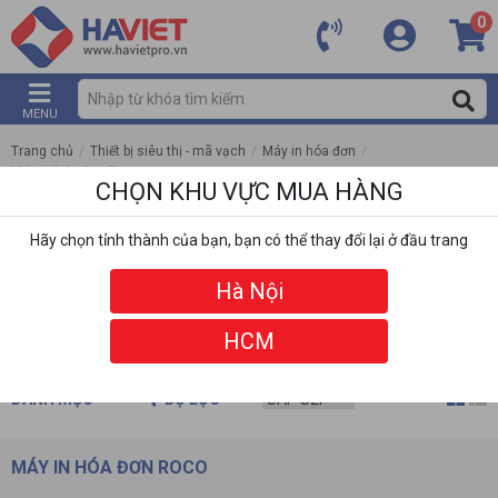
0
MENU
Trang chủ
/
Thiết bị siêu thị - mã vạch
/
Máy in hóa đơn
/
Máy in hóa đơn Roco
CHỌN KHU VỰC MUA HÀNG
Hãy chọn tỉnh thành của bạn, bạn có thể thay đổi lại ở đầu trang
Hà Nội
HCM
DANH MỤC
BỘ LỌC
MÁY IN HÓA ĐƠN ROCO