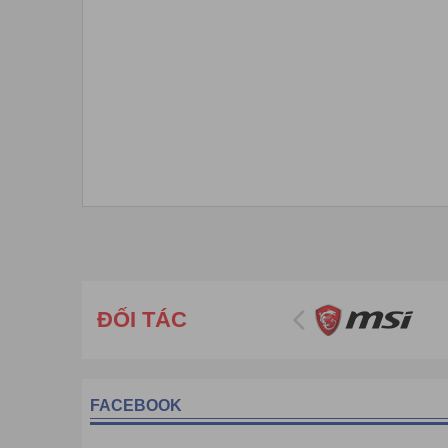
ĐỐI TÁC
TURBOO Automation Co., Ltd là một doanh nghiệp cô
đầu tham gia vào lĩnh vực này từ năm 2006. Hiện nay c
chắn xoay, cổng full height, cổng flap, swing, cổng sli
FACEBOOK