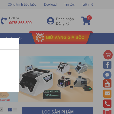
Công trình tiêu biểu
Dowload
Tin tức
Liên hệ
0
Hotline
Đăng nhập
0975.868.599
Đăng ký
GIỜ VÀNG GIÁ SỐC
u mãi chu đáo
LỌC SẢN PHẨM