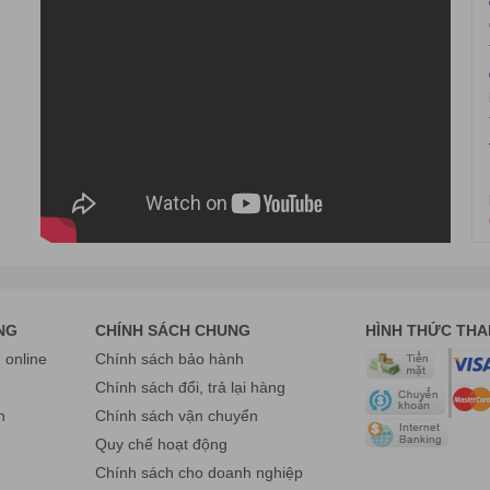
hách hàng từ hơn 80 quốc gia trên thế giới tin chọn.
Cung cấp các gi
rường như Hàn Quốc, Singapore, Philippines, Thái Lan, Việt Nam, Ấn Đ
t lượng cao cũng như dịch vụ kịp thời và hoàn hảo,
TURBOO đã tạo được
NG
CHÍNH SÁCH CHUNG
HÌNH THỨC TH
online
Chính sách bảo hành
g của khách hàng là yếu tố tiên quyết. Chình vì vậy, công ty không ng
g
Chính sách đổi, trả lại hàng
 Turboo còn chú trọng đến các dịch vụ hỗ trợ sau bán hàng.
Mọi vấn đề
n
Chính sách vận chuyển
Quy chế hoạt động
Chính sách cho doanh nghiệp
ể tăng cường an ninh và tối ưu hóa nhân lực tại các cửa ra vào
. Các