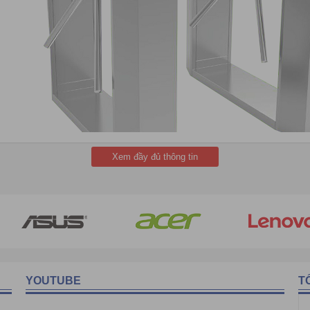
Xem đầy đủ thông tin
Giới thiệu về thương hiệu Turboo
ng nghệ cao tại Trung Quốc
. Công ty chuyên về R & D, sản xuất, kin
ông ty sản xuất và cung cấp ra thị trường nhiều loại cổng tự động.
Ba
ding gate… và các giải pháp an ninh điện tử.
YOUTUBE
T