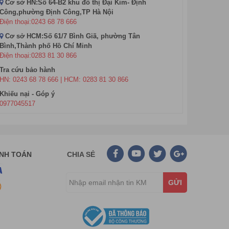
Cơ sở HN:Số 64-B2 khu đô thị Đại Kim- Định
Công,phường Định Công,TP Hà Nội
Điện thoại:0243 68 78 666
Cơ sở HCM:Số 61/7 Bình Giã, phường Tân
Bình,Thành phố Hồ Chí Minh
Điện thoại:0283 81 30 866
Tra cứu bảo hành
HN: 0243 68 78 666 | HCM: 0283 81 30 866
Khiếu nại - Góp ý
0977045517
ải pháp điều khiển cửa thông minh cho các khách
ộ, New Zealand, Pakistan, Ả Rập Saudi, UAE, Canada,
 uy tín rất tốt trong ngành và sự tin tưởng của các
ANH TOÁN
CHIA SẺ
ừng nghiên cứu và phát triển để cho ra đời những sản
GỬI
 liên quan đến sản phẩm trong quá trình sử dụng đều
 hệ thống này sẽ cung cấp khả năng kiểm soát hiệu