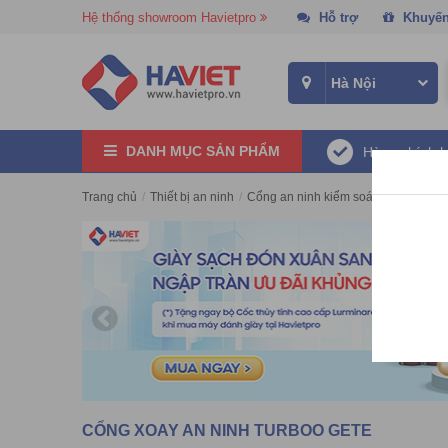
Hệ thống showroom Havietpro
Hỗ trợ
Khuyến
DANH MỤC SẢN PHẨM
Hàng chính 
Trang chủ
/
Thiết bị an ninh
/
Cổng an ninh kiểm soát ra vào
/
Cổn
CỔNG XOAY AN NINH TURBOO GETE