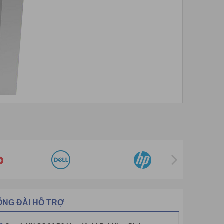
h doanh các sản phẩm cổng tự động hóa. TURBOO bắt
o gồm cổng xoay ba càng, cổng rào chắn, cổng rào
ỔNG ĐÀI HỖ TRỢ