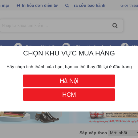
 mại
In hóa đơn điện tử
Tra cứu bảo hành
Giới thiệu
hãng
Giá ưu đãi nhất
Miễn phí vận chuyển
Hậ
CHỌN KHU VỰC MUA HÀNG
g xoay an ninh Turboo Gete
Hãy chọn tỉnh thành của bạn, bạn có thể thay đổi lại ở đầu trang
Hà Nội
HCM
Sắp xếp theo