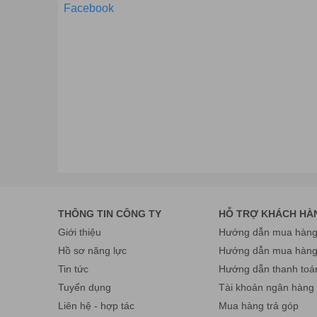
Facebook
Các sản phẩm của công ty đã và đang được đông đảo k
hàng khác nhau trên thế giới.
Có thể kể đến các thị t
Mỹ, Ý, Costa Rica,… Với các sản phẩm ổn định và chấ
THÔNG TIN CÔNG TY
HỖ TRỢ KHÁCH HÀ
khách hàng và đối tác.
Giới thiệu
Hướng dẫn mua hàng 
Trong suốt những năm qua, Turboo luôn đặt sự hài lòn
Hồ sơ năng lực
Hướng dẫn mua hàn
phẩm chất lượng nhất cho khách hàng.
Không chỉ vậy,
được giải đáp ngay lập tức.
Tin tức
Hướng dẫn thanh toá
Ưu điểm của cổng an ninh tự động TURBOO
Tuyển dụng
Tài khoản ngân hàng
Liên hệ - hợp tác
Mua hàng trả góp
Các sản phẩm cổng tự động của Turboo được thiết kế đ