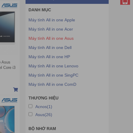
DANH MỤC
Máy tính All in one Apple
Máy tính All in one Acer
Máy tính All in one Asus
Máy tính All in one Dell
Máy tính All in one HP
e Asus
Máy tính All in one Lenovo
 Core i3
.8 inch
Máy tính All in one SingPC
Máy tính All in one ComD
THƯƠNG HIỆU
Acnos(1)
Asus(26)
BỘ NHỚ RAM