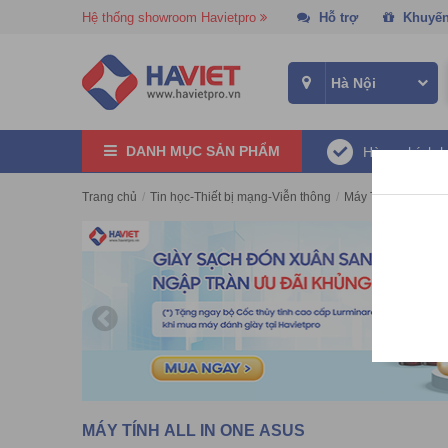
Hệ thống showroom Havietpro
Hỗ trợ
Khuyến
DANH MỤC SẢN PHẨM
Hàng chính 
Trang chủ
/
Tin học-Thiết bị mạng-Viễn thông
/
Máy Tính All in On
MÁY TÍNH ALL IN ONE ASUS