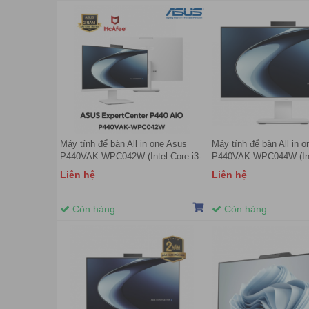
Máy tính để bàn All in one Asus
Máy tính để bàn All in 
P440VAK-WPC042W (Intel Core i3-
P440VAK-WPC044W (Inte
1315U | 8GD5 | 512G-SSD | TPM |
13420H | 16GB | 512GB |
Liên hệ
Liên hệ
23.8FHD | CAM/MIC | WF6E |
Non-touch screen | 23.8-
BT/WL | KB &M | W11H | 2Y-
Normal Stand | 2Y OnSit
OSS/TRẮNG)
Còn hàng
Còn hàng