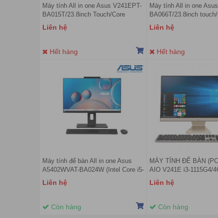
Máy tính All in one Asus V241EPT-
Máy tính All in one As
BA015T/23.8inch Touch/Core
BA066T/23.8inch touch
i5/8GB/512GB SSD /VGA rời,
i3/8GB/512GB SSD/Win
Liên hệ
Liên hệ
Nvidia GeForce MX330/Windows 10
home
home
Hết hàng
Hết hàng
Máy tính để bàn All in one Asus
MÁY TÍNH ĐỂ BÀN (P
A5402WVAT-BA024W (Intel Core i5-
AIO V241E i3-1115G4/
1340P | 16GB | 512GB | Inten Iris
PCIE/23.8 FHD-
Liên hệ
Liên hệ
Xe | 23.8 inch FHD | Cảm ứng | Win
TOUCH/CAM/MIC/WiFi
11 | Đen)
ĐEN(V241EAT-BA057W
Còn hàng
Còn hàng