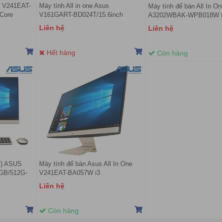
us V241EAT-
Máy tính All in one Asus
Máy tính để bàn All In O
/Core
V161GART-BD024T/15.6inch
A3202WBAK-WPB018W (I
dows 10
touch/Celeron/4GB/128GB
i3-1215U | 8GB | 512GB |
Liên hệ
Liên hệ
SSD/Windows 10 home
| 21.45 inch FHD | Win 11
Hết hàng
Còn hàng
C) ASUS
Máy tính để bàn Asus All In One
4GB/512G-
V241EAT-BA057W i3
1115G4/4GB/512GB/23.8 Inch
Liên hệ
5/BT5/WL_KB/WL_M/W11SL/
FulllHD/Touch/Bàn
)
phím&Chuột/Win11
Còn hàng