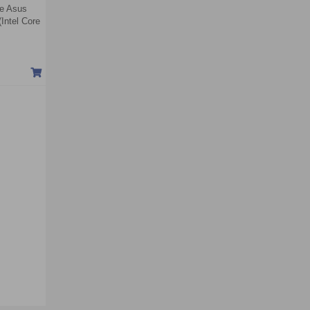
ne Asus
ntel Core
 Intel UHD
| Trắng)