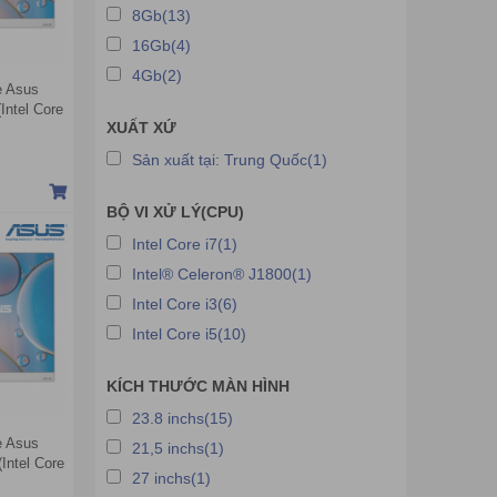
8Gb(13)
16Gb(4)
4Gb(2)
e Asus
ntel Core
XUẤT XỨ
 23.8 inch
Sản xuất tại: Trung Quốc(1)
BỘ VI XỬ LÝ(CPU)
Intel Core i7(1)
Intel® Celeron® J1800(1)
Intel Core i3(6)
Intel Core i5(10)
KÍCH THƯỚC MÀN HÌNH
23.8 inchs(15)
e Asus
21,5 inchs(1)
ntel Core
27 inchs(1)
 Intel UHD