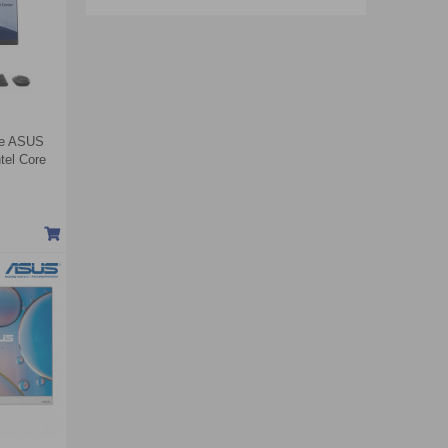
One ASUS
el Core
 Intel
| Đen)