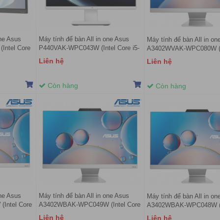
one Asus
Máy tính để bàn All in one Asus
Máy tính để bàn All in on
ntel Core
P440VAK-WPC043W (Intel Core i5-
A3402WVAK-WPC080W (I
 Intel
13420H | 8GB | 512GB | White |
i3-1315U | 8GB | 512GB |
Liên hệ
Liên hệ
 100Hz |
Non-touch screen | 23.8-inch |
FHD | Win 11 | Trắng)
Normal Stand | 2Y OnSite Service)
Còn hàng
Còn hàng
one Asus
Máy tính để bàn All in one Asus
Máy tính để bàn All in on
Intel Core
A3402WBAK-WPC049W (Intel Core
A3402WBAK-WPC048W (I
| 23.8 inch
i5-1235U | 8GB | 512GB | 23.8 inch
i3-1215U | 8GB | 512GB |
Liên hệ
Liên hệ