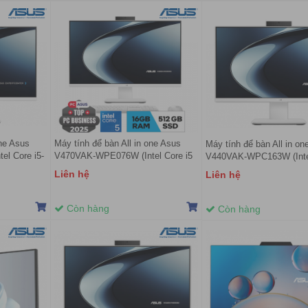
one Asus
Máy tính để bàn All in one Asus
Máy tính để bàn All in on
l Core i5-
V470VAK-WPE076W (Intel Core i5
V440VAK-WPC163W (Intel
 White |
13420H | 16GB | 512GB | 27 inch
1315U | 8GB | 512GB | 23
Liên hệ
Liên hệ
inch |
FHD | CAM/MIC | WF6E/BT/WL |
FHD | Win 11 | Trắng)
e Service)
KB&M | Win 11 | Trắng)
Còn hàng
Còn hàng