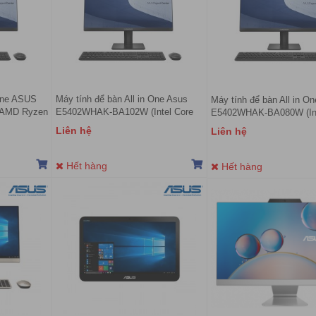
 One ASUS
Máy tính để bàn All in One Asus
Máy tính để bàn All in 
AMD Ryzen
E5402WHAK-BA102W (Intel Core
E5402WHAK-BA080W (Int
 | AMD
i3-11100B | 4GB | 512GB | Intel
i5-11500B | 8GB | 512GB |
Liên hệ
Liên hệ
| Win 11 |
UHD | 23.8 inch FHD | Win 11 | Đen)
UHD | 23.8 FHD | Win 11 
Hết hàng
Hết hàng