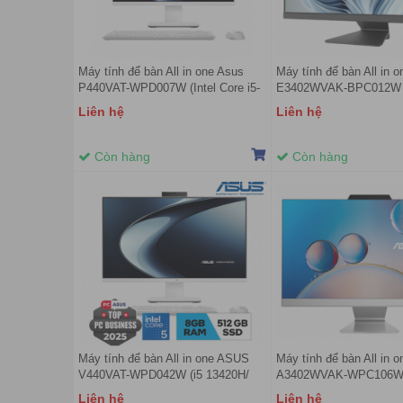
Máy tính để bàn All in one Asus
Máy tính để bàn All in 
P440VAT-WPD007W (Intel Core i5-
E3402WVAK-BPC012W (I
13420H | 16GB | 512GB | Intel UHD
i5-1335U | 8GB | 512GB |
Liên hệ
Liên hệ
| 23.8 inch FHD 75Hz | Cảm ứng |
Graphic | 23.8 inch FHD
Win 11 | Trắng)
Win 11)
Còn hàng
Còn hàng
Máy tính để bàn All in one ASUS
Máy tính để bàn All in 
V440VAT-WPD042W (i5 13420H/
A3402WVAK-WPC106W (
8GB/ 512GB SSD/ 23.8inch/ Touch/
i7-1355U | 8GB | 512GB 
Liên hệ
Liên hệ