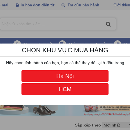
 mại
In hóa đơn điện tử
Tra cứu bảo hành
Giới thiệu
hãng
Giá ưu đãi nhất
Miễn phí vận chuyển
Hậ
CHỌN KHU VỰC MUA HÀNG
e
/
Máy tính All in one Asus
Hãy chọn tỉnh thành của bạn, bạn có thể thay đổi lại ở đầu trang
Hà Nội
HCM
Sắp xếp theo