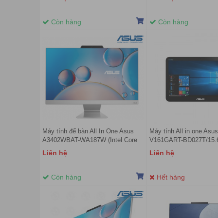
Key + Mouse Wireless/ Win11/
FHD 100Hz | Win 11 | Tr
White/ 2Y)
Còn hàng
Còn hàng
Máy tính để bàn All In One Asus
Máy tính All in one Asus
A3402WBAT-WA187W (Intel Core
V161GART-BD027T/15.6
i5-1235U | 8GB | 512GB | Intel UHD
touch/Celeron/4GB/128
Liên hệ
Liên hệ
| 23.8 inch FHD | Cảm ứng | Win 11
SSD/Windows 10 home
| Trắng)
Còn hàng
Hết hàng