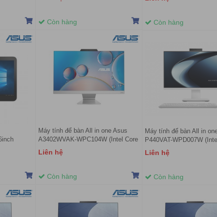
ắng)
FHD | Win 11 | Trắng)
| 23.8 inch FHD | Win 11 |
Còn hàng
Còn hàng
Máy tính để bàn All in one Asus
Máy tính để bàn All in on
inch
A3402WVAK-WPC104W (Intel Core
P440VAT-WPD007W (Intel
GB
i5-1335U | 8GB | 512GB | 23.8 inch
13420H | 16GB | 512GB |
Liên hệ
Liên hệ
FHD | Win 11 | Trắng)
| 23.8 inch FHD 75Hz | C
Win 11 | Đen)
Còn hàng
Còn hàng