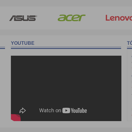
 nhiều bộ phận như: màn hình, ram, CPU, ổ cứng… với nhau và các thiế
YOUTUBE
T
ay thế tuy nhiên mỗi lần muốn di chuyển thì cực kì khó khăn. Chính vì 
ình, cpu,.. đều được gói gọi trong một sản phẩm để tăng tính cơ động.