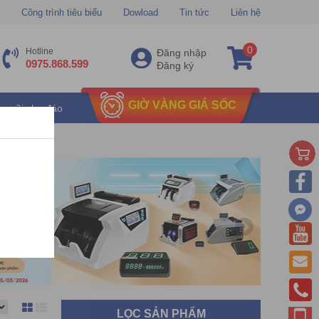
Công trình tiêu biểu
Dowload
Tin tức
Liên hệ
0
Hotline
Đăng nhập
0975.868.599
Đăng ký
GIỜ VÀNG GIÁ SỐC
u mãi chu đáo
LỌC SẢN PHẨM