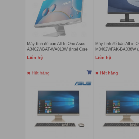
Máy tính để bàn All In One Asus
Máy tính để bàn All in
A3402WBAT-WA013W (Intel Core
M3402WFAK-BA038W (
i5-1235U | 8GB | 512GB | Intel UHD
5 7520U | 8GB | 512GB
Liên hệ
Liên hệ
| WL KB + M | 24 inch FHD | Cảm
Radeon | 23.8 inch FHD 
ứng | Win 11)
Đen)
Hết hàng
Hết hàng