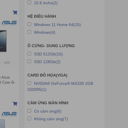
 Trắng)
15.6 inchs(2)
HỆ ĐIỀU HÀNH
Windows 11 Home 64(15)
Windows(4)
Ổ CỨNG- DUNG LƯỢNG
SSD 512Gb(16)
SSD 128Gb(2)
CARD ĐỒ HỌA(VGA)
e Asus
 Core i5-
NVIDIA® GeForce® MX330 2GB
 Intel UHD
GDDR5(1)
ảm ứng |
CẢM ỨNG MÀN HÌNH
Có cảm ứng(6)
Không cảm ứng(7)