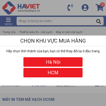
0
MENU
Trang chủ
/
Thiết bị siêu thị - mã vạch
/
Máy in tem mã vạch
/
Máy in tem mã vạch Ocom
CHỌN KHU VỰC MUA HÀNG
Hãy chọn tỉnh thành của bạn, bạn có thể thay đổi lại ở đầu trang
Hà Nội
HCM
DANH MỤC
BỘ LỌC
MÁY IN TEM MÃ VẠCH OCOM