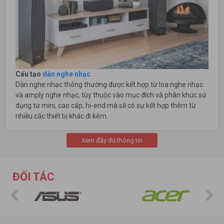
Cấu tạo
dàn nghe nhạc
Dàn nghe nhạc thông thường được kết hợp từ loa nghe nhạc
và amply nghe nhạc, tùy thuộc vào mục đích và phân khúc sử
dụng từ mini, cao cấp, hi-end mà sẽ có sự kết hợp thêm từ
nhiều các thiết bị khác đi kèm.
Dàn nghe nhạc mini thường là sự lựa chọn trong những không
gian gia đình với diện tích và mức chi phí phù hợp. Thường
Xem đầy đủ thông tin
được thiết lập với các thiết bị như loa nghe nhạc, amply nghe
nhạc và một số loa sub (hoặc các hệ thống loa soundbar với
nhiều công nghệ giả lập âm thanh vòm hiện đại thích hợp cả
ĐỐI TÁC
nghe nhạc và xem phim)
- Loa nghe nhạc đứng : thường được đặt bên trái và bên phải
ampli hoặc TV cho những âm thanh cơ bản.
- Amply nghe nhạc : thiết bị khuếch đại tín hiệu, nguồn âm,
chuyển ra loa và phát thành âm thanh hay hơn. Các amply