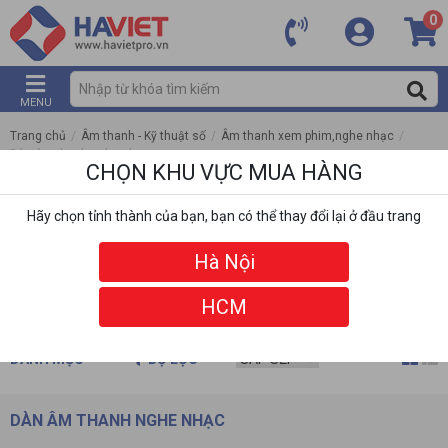
0
MENU
Trang chủ
/
Âm thanh - Kỹ thuật số
/
Âm thanh xem phim,nghe nhạc
/
Dàn âm thanh nghe nhạc
CHỌN KHU VỰC MUA HÀNG
Hãy chọn tỉnh thành của bạn, bạn có thể thay đổi lại ở đầu trang
Hà Nội
HCM
DANH MỤC
BỘ LỌC
DÀN ÂM THANH NGHE NHẠC