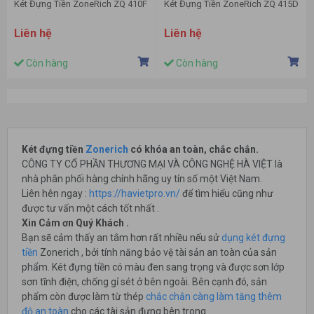
Két Đựng Tiền ZoneRich ZQ 410F
Két Đựng Tiền ZoneRich ZQ 415D
Liên hệ
Liên hệ
Còn hàng
Còn hàng
Két đựng tiền
Zonerich
có khóa an toàn, chắc chắn.
CÔNG TY CỔ PHẦN THƯƠNG MẠI VÀ CÔNG NGHỆ HÀ VIỆT là
nhà phân phối hàng chính hãng uy tín số một Việt Nam.
Liên hên ngay :
https://havietpro.vn/
để tìm hiểu cũng như
được tư vấn một cách tốt nhất .
Xin Cảm ơn Quý Khách .
Bạn sẽ cảm thấy an tâm hơn rất nhiều nếu sử
dụng két đựng
tiền
Zonerich , bởi tính năng bảo vệ tài sản an toàn của sản
phẩm. Két đựng tiền có màu đen sang trọng và được sơn lớp
sơn tĩnh điện, chống gỉ sét ở bên ngoài. Bên cạnh đó, sản
phẩm còn được làm từ thép
chắc chắn càng làm tăng thêm
độ an toàn
cho các tài sản đựng bên trong.