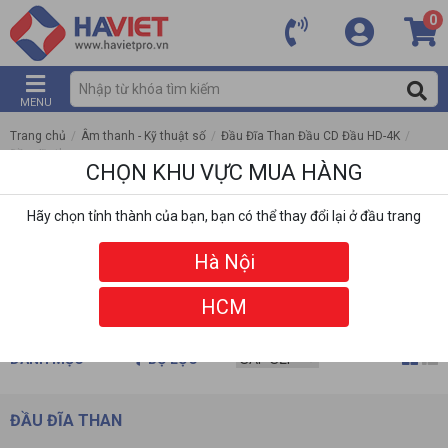
0
MENU
Trang chủ
/
Âm thanh - Kỹ thuật số
/
Đầu Đĩa Than Đầu CD Đầu HD-4K
/
Đầu đĩa than
CHỌN KHU VỰC MUA HÀNG
Hãy chọn tỉnh thành của bạn, bạn có thể thay đổi lại ở đầu trang
Hà Nội
HCM
DANH MỤC
BỘ LỌC
ĐẦU ĐĨA THAN