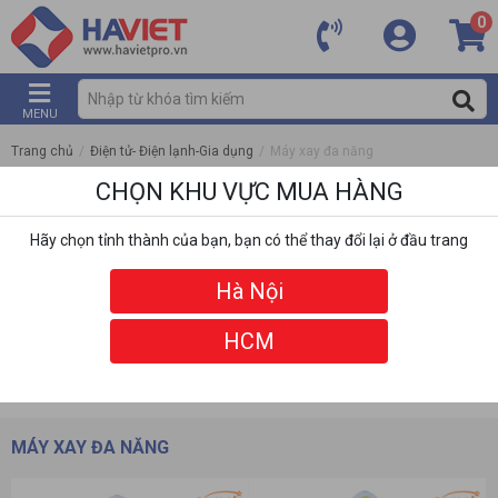
0
MENU
Trang chủ
/
Điện tử- Điện lạnh-Gia dụng
/
Máy xay đa năng
CHỌN KHU VỰC MUA HÀNG
Hãy chọn tỉnh thành của bạn, bạn có thể thay đổi lại ở đầu trang
Hà Nội
HCM
DANH MỤC
BỘ LỌC
MÁY XAY ĐA NĂNG