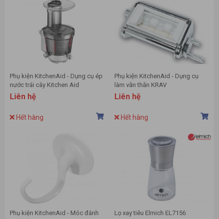
Phụ kiện KitchenAid - Dụng cụ ép
Phụ kiện KitchenAid - Dụng cụ
nước trái cây Kitchen Aid
làm vằn thắn KRAV
KSM1JA
Liên hệ
Liên hệ
Hết hàng
Hết hàng
Phụ kiện KitchenAid - Móc đánh
Lọ xay tiêu Elmich EL7156