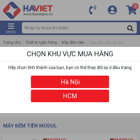
0
MENU
Trang chủ
/
Thiết bị ngân hàng
/
Máy đếm tiền
/
Máy đếm tiền Modul
CHỌN KHU VỰC MUA HÀNG
Hãy chọn tỉnh thành của bạn, bạn có thể thay đổi lại ở đầu trang
Hà Nội
HCM
DANH MỤC
BỘ LỌC
MÁY ĐẾM TIỀN MODUL