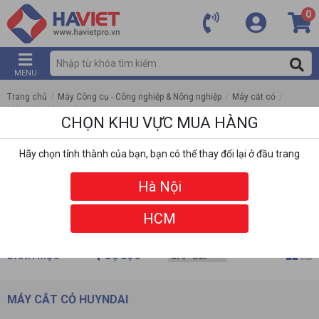
0
MENU
Trang chủ
/
Máy Công cụ - Công nghiệp & Nông nghiệp
/
Máy cắt cỏ
/
Máy cắt cỏ Huyndai
CHỌN KHU VỰC MUA HÀNG
Hãy chọn tỉnh thành của bạn, bạn có thể thay đổi lại ở đầu trang
Hà Nội
HCM
DANH MỤC
BỘ LỌC
MÁY CẮT CỎ HUYNDAI