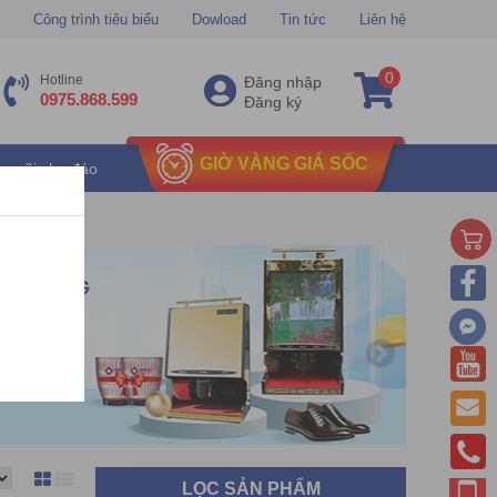
Công trình tiêu biểu
Dowload
Tin tức
Liên hệ
0
Hotline
Đăng nhập
0975.868.599
Đăng ký
GIỜ VÀNG GIÁ SỐC
u mãi chu đáo
LỌC SẢN PHẨM