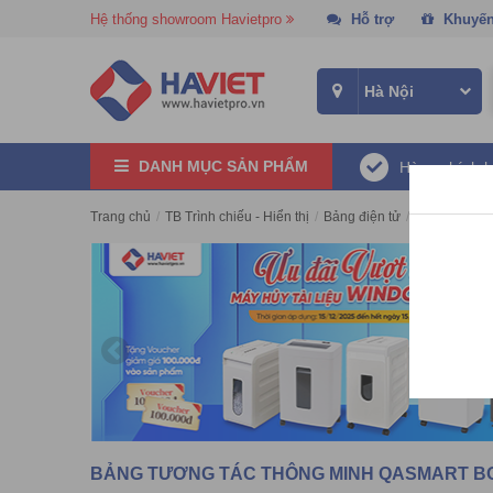
Hệ thống showroom Havietpro
Hỗ trợ
Khuyến
DANH MỤC SẢN PHẨM
Hàng chính 
Trang chủ
/
TB Trình chiếu - Hiển thị
/
Bảng điện tử
/
Bảng tương
BẢNG TƯƠNG TÁC THÔNG MINH QASMART 