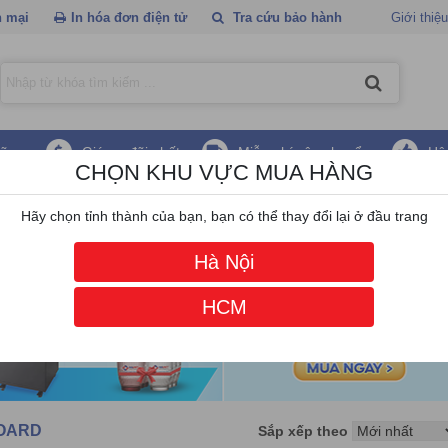
 mại
In hóa đơn điện tử
Tra cứu bảo hành
Giới thiệu
hãng
Giá ưu đãi nhất
Miễn phí vận chuyển
Hậ
CHỌN KHU VỰC MUA HÀNG
 tác thông minh QASMART BOARD
Hãy chọn tỉnh thành của bạn, bạn có thể thay đổi lại ở đầu trang
Hà Nội
HCM
BOARD
Sắp xếp theo