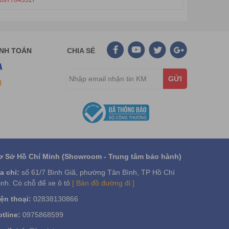
ANH TOÁN
CHIA SẺ
GỬI
ơ Sở Hồ Chí Minh (Showroom - Trung tâm bảo hành)
a chỉ:
số 61/7 Bình Giã, phường Tân Bình, TP Hồ Chí
nh. Có chỗ để xe ô tô
[ Bản đồ đường đi ]
ện thoại:
02838130866
tline:
0975868599