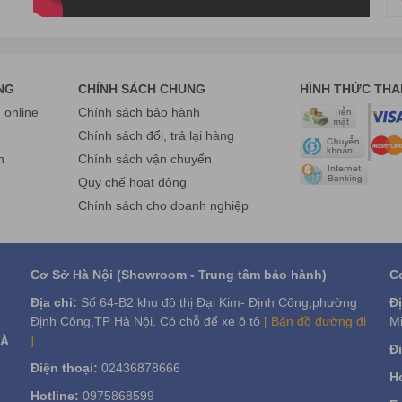
NG
CHÍNH SÁCH CHUNG
HÌNH THỨC TH
online
Chính sách bảo hành
g
Chính sách đổi, trả lại hàng
n
Chính sách vận chuyển
Quy chế hoạt động
Chính sách cho doanh nghiệp
Cơ Sở Hà Nội (Showroom - Trung tâm bảo hành)
C
Địa chỉ:
Số 64-B2 khu đô thị Đại Kim- Định Công,phường
Đị
Định Công,TP Hà Nội. Có chỗ để xe ô tô
[ Bản đồ đường đi
Mi
]
VÀ
Đi
Điện thoại:
02436878666
Ho
Hotline:
0975868599