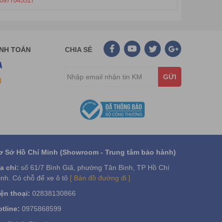
0977045517
ANH TOÁN
CHIA SẺ
GỬI
ơ Sở Hồ Chí Minh (Showroom - Trung tâm bảo hành)
a chỉ:
số 61/7 Bình Giã, phường Tân Bình, TP Hồ Chí
nh. Có chỗ để xe ô tô
[ Bản đồ đường đi ]
ện thoại:
02838130866
tline:
0975868599