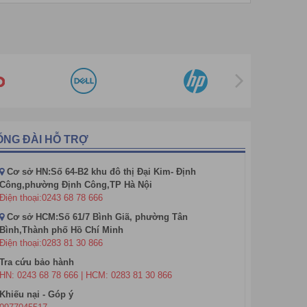
 thị ở chính giữa cơ thể của người được phát hiện và
t và chế độ rung
ỔNG ĐÀI HỖ TRỢ
nếu phát hiện vật thể nghi ngờ cũng
Cơ sở HN:Số 64-B2 khu đô thị Đại Kim- Định
Công,phường Định Công,TP Hà Nội
Điện thoại:0243 68 78 666
Cơ sở HCM:Số 61/7 Bình Giã, phường Tân
Bình,Thành phố Hồ Chí Minh
Điện thoại:0283 81 30 866
Tra cứu bảo hành
HN: 0243 68 78 666 | HCM: 0283 81 30 866
Khiếu nại - Góp ý