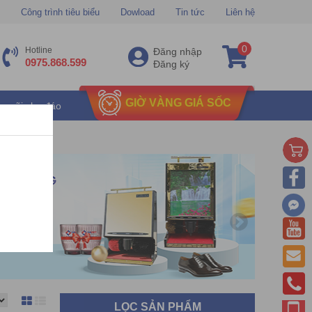
Công trình tiêu biểu
Dowload
Tin tức
Liên hệ
0
Hotline
Đăng nhập
0975.868.599
Đăng ký
GIỜ VÀNG GIÁ SỐC
u mãi chu đáo
LỌC SẢN PHẨM