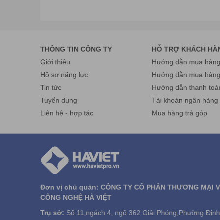
THÔNG TIN CÔNG TY
HỖ TRỢ KHÁCH HÀ
Giới thiệu
Hướng dẫn mua hàng 
Hồ sơ năng lực
Hướng dẫn mua hàn
Tin tức
Hướng dẫn thanh toá
Tuyển dụng
Tài khoản ngân hàng
Liên hệ - hợp tác
Mua hàng trả góp
CHỨC NĂNG
Báo động rung
Đơn vị chủ quản: CÔNG TY CỔ PHẦN THƯƠNG MẠI 
Âm thanh báo động
CÔNG NGHỆ HÀ VIỆT
Ánh sáng màu LED: + Đỏ: báo động + Xanh lục: sẵn 
Trụ sở:
Chỉ thị phát hiện nhìn thấy:+Đỏ: lớn +Cam: Tb – lớn 
Số 11,ngách 4, ngõ 362 Giải Phóng,Phường Định