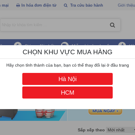
 mại
In hóa đơn điện tử
Tra cứu bảo hành
Giới thiệu
hãng
Giá ưu đãi nhất
Miễn phí vận chuyển
Hậ
CHỌN KHU VỰC MUA HÀNG
m tay ZKteco
Hãy chọn tỉnh thành của bạn, bạn có thể thay đổi lại ở đầu trang
Hà Nội
HCM
Sắp xếp theo