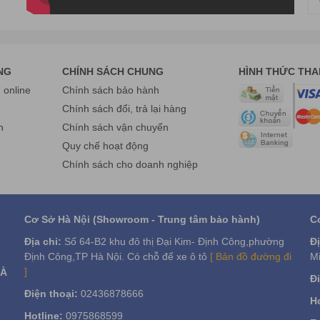
NG
CHÍNH SÁCH CHUNG
HÌNH THỨC TH
online
Chính sách bảo hành
g
Chính sách đổi, trả lại hàng
n
Chính sách vận chuyển
Quy chế hoạt động
Chính sách cho doanh nghiệp
Cơ Sở Hà Nội (Showroom - Trung tâm bảo hành)
C
Địa chỉ:
Số 64-B2 khu đô thị Đại Kim- Định Công,phường
Đị
Định Công,TP Hà Nội. Có chỗ để xe ô tô
[ Bản đồ đường đi
Mi
]
VÀ
Đi
Điện thoại:
02436878666
sàng
Ho
+Vàng: TB +Xanh lục: nhỏ
Hotline:
0975868599