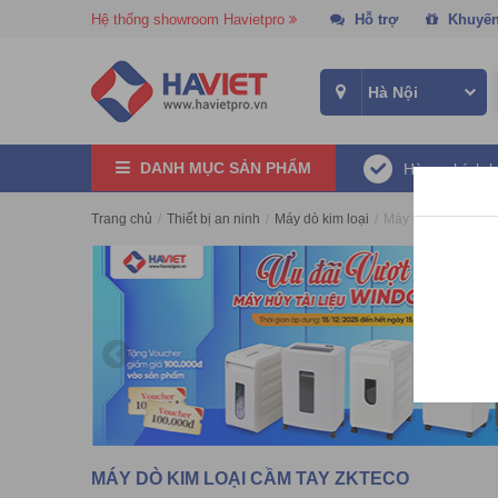
Hệ thống showroom Havietpro
Hỗ trợ
Khuyến
DANH MỤC SẢN PHẨM
Hàng chính 
Trang chủ
/
Thiết bị an ninh
/
Máy dò kim loại
/
Máy dò kim loại cầ
MÁY DÒ KIM LOẠI CẦM TAY ZKTECO