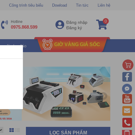
Công trình tiêu biểu
Dowload
Tin tức
Liên hệ
0
Hotline
Đăng nhập
0975.868.599
Đăng ký
GIỜ VÀNG GIÁ SỐC
u mãi chu đáo
LỌC SẢN PHẨM