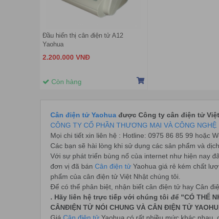
Đầu hiển thị cân điện tử A12
Yaohua
2.200.000 VNĐ
Còn hàng
Cân điện tử Yaohua
được Công ty cân điện tử Việ
CÔNG TY CỔ PHẦN THƯƠNG MẠI VÀ CÔNG NGHỆ 
Mọi chi tiết xin liên hệ : Hotline: 0975 86 85 99 hoặc 
Các bạn sẽ hài lòng khi sử dụng các sản phẩm và dịc
Với sự phát triển bùng nổ của internet như hiện nay đ
đơn vị đã bán
Cân điện tử
Yaohua giá rẻ kém chất lượn
phẩm của cân điện tử Việt Nhật chúng tôi.
Để có thể phân biệt, nhận biết cân điện tử hay Cân điệ
. Hãy liên hệ trực tiếp với chúng tôi để "CÓ
CÂNĐIỆN TỬ NÓI CHUNG VÀ CÂN ĐIỆN TỬ YAOHU
Giá
Cân điện tử
Yaohua có rất nhiều mức khác nhau, 