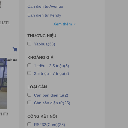
Cân điện tử Avenue
Cân điện tử Kendy
3118T1
Cân điện tử Marcus
Xem thêm
Cân điện tử Sifang
THƯƠNG HIỆU
Cân điện tử Fuda
Yaohua(33)
Cân điện tử Up-Green
KHOẢNG GIÁ
Cân điện tử HP
1 triệu - 2.5 triệu(5)
Phần mềm cân
2.5 triệu - 7 triệu(2)
Phụ kiện cân
Cân điện tử Haoyu
LOẠI CÂN
Cân phân tích Sartorius
Cân bàn điện tử(2)
Cân sàn điện tử(25)
Cân điện tử Ohaus
Cân điện tử Mettler Toledo
 YHT3
CỔNG KẾT NỐI
Cân điện tử AND
RS232(Com)(28)