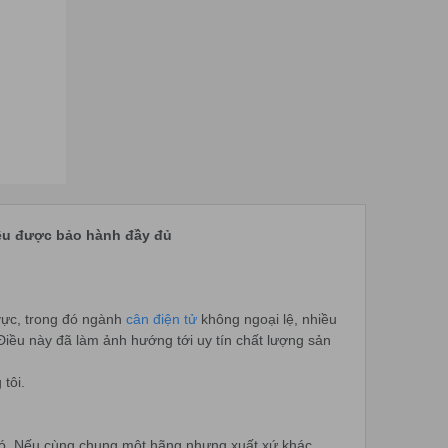
đều được bảo hành đầy đủ
 vực, trong đó ngành
cân điện tử
không ngoại lệ, nhiều
iều này đã làm ảnh hướng tới uy tín chất lượng sản
tôi.
đó. Nếu cùng chung một hãng nhưng xuất xứ khác