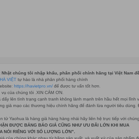
t Nhật chúng tôi nhập khẩu, phân phối chính hãng tại Việt Nam 
HÀ VIỆT
tự hào là nhà phân phối hàng chính
Website:
https://havietpro.vn/
để được tư vấn tốt hơn.
h vụ của chúng tôi .XIN CẢM ƠN.
ã dấy lên tình trạng cạnh tranh không lành mạnh trên hầu hết mọi lĩnh
g giả mạo các thương hiệu chính hãng để đánh lừa người tiêu dùng. Đ
n tử Yaohua là hàng giả hàng hàng nhái hãy liên hệ trực tiếp với chúng 
 THỂ NHẬN ĐƯỢC BẢNG BÁO GIÁ CŨNG NHƯ ƯU ĐÃI LỚN KHI MUA
A NÓI RIÊNG VỚI SỐ LƯỢNG LỚN".
giá của chúng khác nhau từ hãng sản xuất, và xuất xứ của sản phẩm 