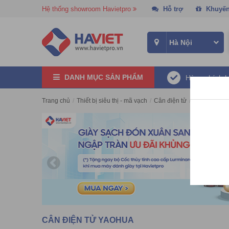
Hệ thống showroom Havietpro
Hỗ trợ
Khuyến
DANH MỤC SẢN PHẨM
Hàng chính 
Trang chủ
/
Thiết bị siêu thị - mã vạch
/
Cân điện tử
/
Cân điện tử
CÂN ĐIỆN TỬ YAOHUA