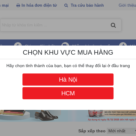
 mại
In hóa đơn điện tử
Tra cứu bảo hành
Giới thiệu
hãng
Giá ưu đãi nhất
Miễn phí vận chuyển
Hậ
CHỌN KHU VỰC MUA HÀNG
 Yaohua
Hãy chọn tỉnh thành của bạn, bạn có thể thay đổi lại ở đầu trang
Hà Nội
HCM
Sắp xếp theo