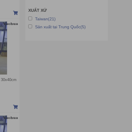
Cân điện tử Yoshi
XUẤT XỨ
Cân điện tử Kern
Taiwan(21)
Sản xuất tại Trung Quốc(5)
P 30x40cm