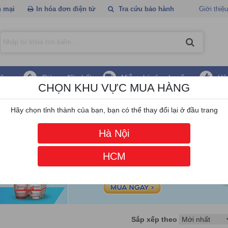
 mại
In hóa đơn điện tử
Tra cứu bảo hành
Giới thiệu
hãng
Giá ưu đãi nhất
Miễn phí vận chuyển
Hậ
CHỌN KHU VỰC MUA HÀNG
g Sefl service
Hãy chọn tỉnh thành của bạn, bạn có thể thay đổi lại ở đầu trang
Hà Nội
HCM
Sắp xếp theo