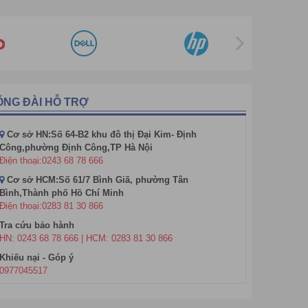
g của khách hàng. Một minh chứng điển hình nhất
hanh – McDonald’s. McDonald’s được biết đến là một
ỔNG ĐÀI HỖ TRỢ
l service trên toàn hệ thống của McDonald’s tại Mỹ
c đồ uống và 16% toàn thị trường nói chung, tính tới
Cơ sở HN:Số 64-B2 khu đô thị Đại Kim- Định
Công,phường Định Công,TP Hà Nội
Điện thoại:0243 68 78 666
ó khả năng tạo nên cách mạng trong ngành nhà
 chính xác, giảm chi phí nhân công, tăng hiệu quả
Cơ sở HCM:Số 61/7 Bình Giã, phường Tân
Bình,Thành phố Hồ Chí Minh
Điện thoại:0283 81 30 866
Tra cứu bảo hành
HN: 0243 68 78 666 | HCM: 0283 81 30 866
Khiếu nại - Góp ý
0977045517