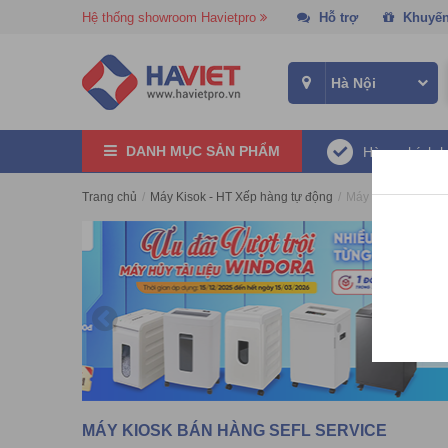
Hệ thống showroom Havietpro
Hỗ trợ
Khuyến
DANH MỤC SẢN PHẨM
Hàng chính 
Trang chủ
/
Máy Kisok - HT Xếp hàng tự động
/
Máy Kiosk bán hàn
MÁY KIOSK BÁN HÀNG SEFL SERVICE