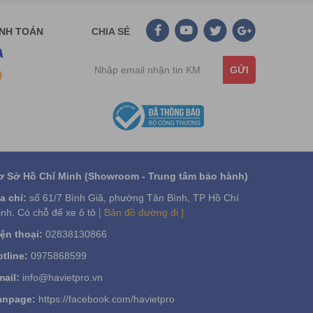
ANH TOÁN
CHIA SẺ
GỬI
ơ Sở Hồ Chí Minh (Showroom - Trung tâm bảo hành)
a chỉ:
số 61/7 Bình Giã, phường Tân Bình, TP Hồ Chí
nh. Có chỗ để xe ô tô
[ Bản đồ đường đi ]
ện thoại:
02838130866
ệu món mới, các chương trình khuyến mãi, chính sách
tline:
0975868599
ian cao điểm (cuối tuần, lễ, tết, chạy chương trình
ail:
info@havietpro.vn
ãng phí.
 tuyển dụng nhân viên mới còn “ngốn” thêm của nhà
anpage:
https://facebook.com/havietpro
, đó là chi phí đầu tư ban đầu.