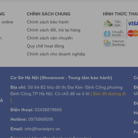
NG
CHÍNH SÁCH CHUNG
HÌNH THỨC TH
online
Chính sách bảo hành
g
Chính sách đổi, trả lại hàng
n
Chính sách vận chuyển
Quy chế hoạt động
Chính sách cho doanh nghiệp
Cơ Sở Hà Nội (Showroom - Trung tâm bảo hành)
C
Địa chỉ:
Số 64-B2 khu đô thị Đại Kim- Định Công,phường
Đị
Định Công,TP Hà Nội. Có chỗ để xe ô tô
[ Bản đồ đường đi
Mi
 Kiosk bán hàng Q - Kiosk HV2750 PMT P80
mang lại
]
VÀ
Đi
Điện thoại:
02436878666
thế các tác vụ thông thường của một nhân viên thu ngân như: giới thi
Ho
vice giúp giải quyết bài toán nhu cầu nhân sự tăng cao vào những thời g
Hotline:
0975868599
Em
biến thì việc thuê một nhân viên nhàn rỗi theo giờ là rất tốn kém và l
Email:
info@havietpro.vn
n một nhân viên để vận hành, và tất cả chỉ có vậy. Thêm vào đó, việc
F
 về phúc lợi khác, đối với hệ thống Sefl service chi phí duy nhất cần có