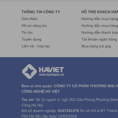
THÔNG TIN CÔNG TY
HỖ TRỢ KHÁCH HÀ
Giới thiệu
Hướng dẫn mua hàng 
Hồ sơ năng lực
Hướng dẫn mua hàn
Tin tức
Hướng dẫn thanh toá
Tuyển dụng
Tài khoản ngân hàng
Liên hệ - hợp tác
Mua hàng trả góp
2. Điểm qua những lợi ích của Sefl service mà
Máy
Đơn vị chủ quản: CÔNG TY CỔ PHẦN THƯƠNG MẠI 
2.1.Giảm chi phí nhân sự
CÔNG NGHỆ HÀ VIỆT
Các thiết bị
Sefl service
ngày này gần như có thể thay 
Trụ sở:
Số 11,ngách 4, ngõ 362 Giải Phóng,Phường Định
ưu đãi hội viên, đặt món, thanh toán. Thiết bị Sefl ser
Công,Hà Nội.
siêu khuyến mãi) – khi mà nhu cầu khách hàng tăng đột 
Mã số doanh nghiệp:
0107331276
Do sở KH & ĐT Thành
Trong khi đó toàn bộ hệ thống máy
Sefl service
chỉ cầ
Phố Hà Nội cấp ngày 22/02/2016
hàng chi phí tuyển dụng và chi phí đào tạo, các chi phí