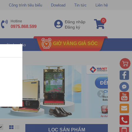
Công trình tiêu biểu
Dowload
Tin tức
Liên hệ
0
Hotline
Đăng nhập
0975.868.599
Đăng ký
GIỜ VÀNG GIÁ SỐC
u mãi chu đáo
LỌC SẢN PHẨM