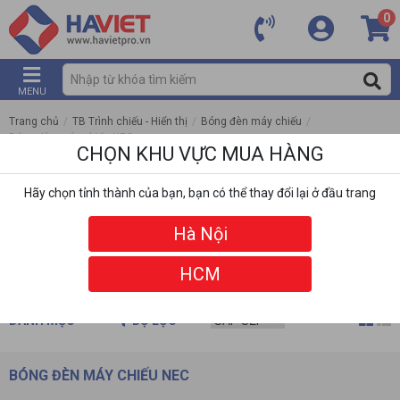
0
MENU
Trang chủ
/
TB Trình chiếu - Hiển thị
/
Bóng đèn máy chiếu
/
Bóng đèn máy chiếu NEC
CHỌN KHU VỰC MUA HÀNG
Hãy chọn tỉnh thành của bạn, bạn có thể thay đổi lại ở đầu trang
Hà Nội
HCM
DANH MỤC
BỘ LỌC
BÓNG ĐÈN MÁY CHIẾU NEC