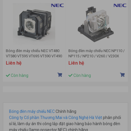
Bóng đèn máy chiếu NEC VT480
Bóng đèn máy chiếu NEC NP110 /
VT580 VT595 VT695 VT590 VT490
NP115 / NP210 / V260 / V230X
VT495 VT85LP
,NP13LP
Liên hệ
Liên hệ
Còn hàng
Còn hàng
Bóng đèn máy chiếu NEC
Chính hãng
Công ty Cổ phần Thương Mai và Công Nghệ Hà Việt
phân phối
sỉ lẻ, làm dự án thi công lắp đặt giao hàng bảo hành bóng đèn
máy chiếu (lamp projector NEC) chính hãng.