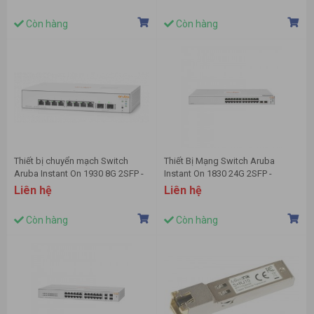
Còn hàng
Còn hàng
Thiết bị chuyển mạch Switch
Thiết Bị Mạng Switch Aruba
Aruba Instant On 1930 8G 2SFP -
Instant On 1830 24G 2SFP -
JL680A
JL812A
Liên hệ
Liên hệ
Còn hàng
Còn hàng