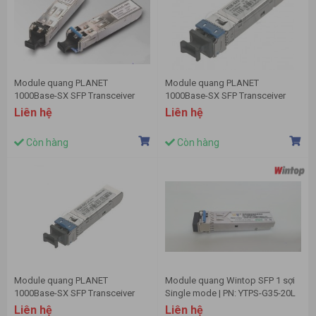
Module quang PLANET
Module quang PLANET
1000Base-SX SFP Transceiver
1000Base-SX SFP Transceiver
MGB-LX
MGB-SX
Liên hệ
Liên hệ
Còn hàng
Còn hàng
Module quang PLANET
Module quang Wintop SFP 1 sợi
1000Base-SX SFP Transceiver
Single mode | PN: YTPS-G35-20L
MGB-SX2
Liên hệ
Liên hệ