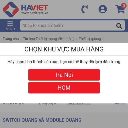
0
MENU
Trang chủ
/
Tin học-Thiết bị mạng-Viễn thông
/
Thiết bị quang
/
Switch quang và Module quang
CHỌN KHU VỰC MUA HÀNG
Hãy chọn tỉnh thành của bạn, bạn có thể thay đổi lại ở đầu trang
Hà Nội
HCM
DANH MỤC
BỘ LỌC
SWITCH QUANG VÀ MODULE QUANG