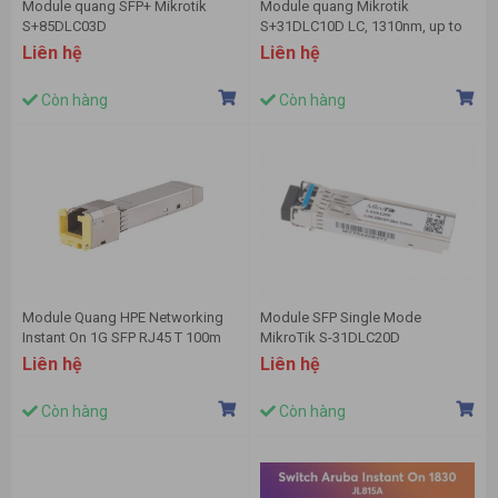
Module quang SFP+ Mikrotik
Module quang Mikrotik
S+85DLC03D
S+31DLC10D LC, 1310nm, up to
10km, SM, 1G/10G SFP+
Liên hệ
Liên hệ
Còn hàng
Còn hàng
Module Quang HPE Networking
Module SFP Single Mode
Instant On 1G SFP RJ45 T 100m
MikroTik S-31DLC20D
Cat5e – R9D17A
Liên hệ
Liên hệ
Còn hàng
Còn hàng