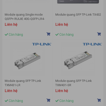
Module quang Single mode
Module quang SFP TP-Link TX432
QSFP+ RUIJIE 40G-QSFP-LR4-
SM1310
Liên hệ
Liên hệ
Còn hàng
Còn hàng
Module quang SFP TP-Link
Module quang SFP TP-Link
TXM431-LR
TXM431-SR
Liên hệ
Liên hệ
Còn hàng
Còn hàng