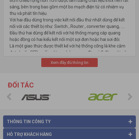
6cm chiều rộng hơn 1cm được làm bằng chất liệu inox nên rất
sáng, bên trong bao gồm một bo mạch điện tử có nhiệm vụ
thu và phát tín hiệu.
Với hai đầu dùng trong việc kết nối đầu thứ nhất dùng để kết
nối với các thiết bị như: Switch , Router , converter quang, ….
Đầu thứ hai dùng để kết nối với hệ thống mạng cáp quang
hoặc đồng có hai kiểu kết nối một sợi đơn hoặc hai sơi đôi.
Là một giao thức được thiết kế với hệ thống cổng là khe cắm
đạt chuẩn SFP , mỗi một module quang đều có 2 đầu một gắn
với các thiết bị Router , Switch….và đầu còn lại gắn với hệ
Xem đầy đủ thông tin
thống mạng cáp đồng hoặc quang đều được.
ĐỐI TÁC
THÔNG TIN CÔNG TY
HỖ TRỢ KHÁCH HÀNG