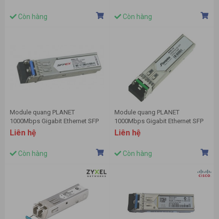
Còn hàng
Còn hàng
Module quang PLANET
Module quang PLANET
1000Mbps Gigabit Ethernet SFP
1000Mbps Gigabit Ethernet SFP
MGB-L30
MGB-L50
Liên hệ
Liên hệ
Còn hàng
Còn hàng