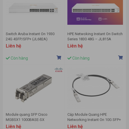
Switch Aruba Instant On 1930
HPE Netwoking Instant On Switch
24G 4SFP/SFP+ (JL682A)
Series 1830 48G – JL815A
Liên hệ
Liên hệ
Còn hàng
Còn hàng
Module quang SFP Cisco
Cáp Module Quang HPE
MGBSX1 1000BASE-SX
Networking Instant On 10G SFP+
to SFP+ 1m DAC Cable – R9D19A
Liên hệ
Liên hệ