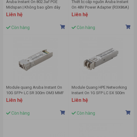
Aruba Instant On 802.3af POE
Thiết bị cấp nguồn Aruba Instant
Midspan | Không bao gồm dây
On 48V Power Adapter (R3X86A)
(R8W31A)
Liên hệ
Liên hệ
Còn hàng
Còn hàng
Module quang Aruba Instant On
Module Quang HPE Networking
10G SFP+ LC SR 300m OM3 MMF
Instant On 1G SFP LC SX 500m
(R9D18A)
OM2 MMF – R9D16A
Liên hệ
Liên hệ
Còn hàng
Còn hàng