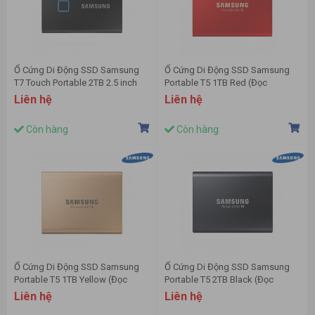
Ổ Cứng Di Động SSD Samsung
Ổ Cứng Di Động SSD Samsung
T7 Touch Portable 2TB 2.5 inch
Portable T5 1TB Red (Đọc
USB 3.2 đen (Đọc 1050MB/s - Ghi
540MB/s - Ghi 540MB/s) - (MU-
Liên hệ
Liên hệ
1000MB/s)-(MU-PC2T0K/WW)
PA1T0R/WW)
Còn hàng
Còn hàng
Ổ Cứng Di Động SSD Samsung
Ổ Cứng Di Động SSD Samsung
Portable T5 1TB Yellow (Đọc
Portable T5 2TB Black (Đọc
540MB/s - Ghi 540MB/s) - (MU-
540MB/s - Ghi 540MB/s) - (MU-
Liên hệ
Liên hệ
PA1T0G/WW)
PA2T0B/WW)