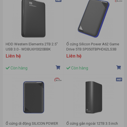
HDD Western Elements 2TB 2.5"
Ổ cứng Silicon Power A62 Game
USB 3.0 - WDBU6Y0020BBK
Drive 5TB SP050TBPHD62LS3B
Liên hệ
Liên hệ
Còn hàng
Còn hàng
Ổ cứng di động SILICON POWER
Ổ cứng gắn ngoài 12TB 3.5 inch