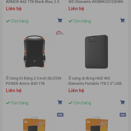
ARMOR A62 1TB Black Blue, 2.5
WD Elements WDBBKG0120HBK-
inch (USB 3.1 Gen1/USB 3.0) -
SESN
Liên hệ
Liên hệ
SP010TBPHD62SS3B
Còn hàng
Còn hàng
Ổ Cứng Di Động 2.5 inch SILICON
Ổ cứng di động HDD WD
POWER Armor A30 1TB
Elements Portable 1TB 2.5" USB
SP010TBPHDA30S3K (USB Type
3.0 - WDBUZG0010BBK-WESN
Liên hệ
Liên hệ
A)
(Đen)
Còn hàng
Còn hàng