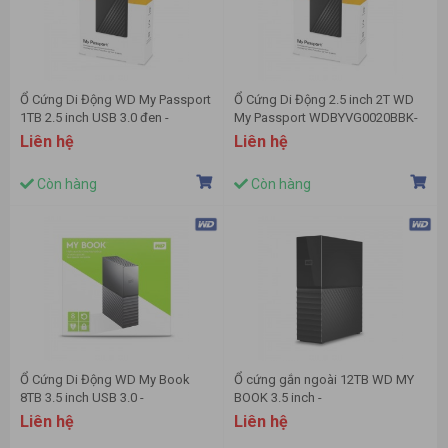
Ổ Cứng Di Động WD My Passport
Ổ Cứng Di Động 2.5 inch 2T WD
1TB 2.5 inch USB 3.0 đen -
My Passport WDBYVG0020BBK-
WDBYVG0010BBK-WESN
WESN USB 3.2 màu đen
Liên hệ
Liên hệ
Còn hàng
Còn hàng
Ổ Cứng Di Động WD My Book
Ổ cứng gắn ngoài 12TB WD MY
8TB 3.5 inch USB 3.0 -
BOOK 3.5 inch -
WDBBGB0080HBKSESN
WDBBGB0120HBK-SESN
Liên hệ
Liên hệ