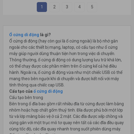
1
2
3
4
5
Ổ cứng di động
là gì?
Ổ cứng di động (hay còn gọi là ổ cứng ngoài) là bộ nhớ gắn
ngoài cho các thiết bị mạng, laptop, có cấu tạo như ổ cứng
máy giúp người dùng thuận tiện hơn trong việc di chuyển.
Thông thường, ổ cứng di động có dung lượng lưu trữ khá lớn,
có thể chạy được các phần mềm trên ổ cứng kể cả hệ điều
hành. Ngoài ra, ổ cứng di động vừa như một chiếc USB có thể
mang theo bên người khi di chuyển và được kết nối với máy
tính thông qua chiếc cap USB.
Cấu tạo của
ổ cứng di động
Cấu tạo bên trong
Bên trong ổ đĩa bao gồm rất nhiều đĩa từ cứng được làm bằng
nhôm hoặc hợp chất gốm thuỷ tinh. Đĩa được phủ bởi một lớp
từ và lớp màng bảo vệ ở cả 2 mặt. Các đĩa được xếp chồng và
cùng gắn với một trục mô tơ quay nên tất cả các đĩa đều quay
cùng tốc độ, các đĩa quay nhanh trong suốt phiên dùng máy.