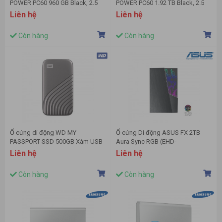
POWER PC60 960 GB Black, 2.5
POWER PC60 1.92 TB Black, 2.5
inch (USB 3.1 Gen 2, USB 3.1 Gen
inch (USB 3.1 Gen 2, USB 3.1 Gen
Liên hệ
Liên hệ
1, USB 3.0, USB 2.0) -
1, USB 3.0, USB 2.0) -
SP960GBPSDPC60CK
SP1K9GBPSDPC60CK
Còn hàng
Còn hàng
Ổ cứng di động WD MY
Ổ cứng Di động ASUS FX 2TB
PASSPORT SSD 500GB Xám USB
Aura Sync RGB (EHD-
3.2 WDBAGF5000AGY-WESN
A2T/2TB/BLK/WW)
Liên hệ
Liên hệ
Còn hàng
Còn hàng