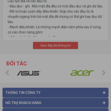
Cấu tạo đĩa và các đầu từ
- Đầu đọc - ghi : Mỗi mặt đĩa đều có một đầu đọc và ghi dữ liệu.
- Mô tơ hoặc cuộn dây điều khiển: Giúp cho các đầu từ di
chuyển ngang trên bề mặt đĩa để chúng có thể ghi hay đọc dữ
liệu.
- Mạch điều khiển: Là những mạch điện nằm phía sau ổ cứng,
có các chức năng gồm:
+ Điều chỉnh tốc độ quay của đĩa.
+ Điều chỉnh dịch chuyển các đầu từ.
Xem đầy đủ thông tin
+ Mã hoá và giải mã các tín hiệu đọc và ghi dữ liệu.
ĐỐI TÁC
THÔNG TIN CÔNG TY
Những lợi ích của
ổ cứng di động
HỖ TRỢ KHÁCH HÀNG
Back up dữ liệu
Để đề phòng những tình huống xấu xảy ra đối với dữ liệu quan