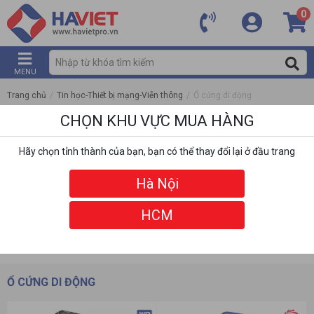
0
MENU
Trang chủ
/
Tin học-Thiết bị mạng-Viễn thông
/
Ổ cứng di động
CHỌN KHU VỰC MUA HÀNG
Hãy chọn tỉnh thành của bạn, bạn có thể thay đổi lại ở đầu trang
Hà Nội
HCM
DANH MỤC
BỘ LỌC
Ổ CỨNG DI ĐỘNG