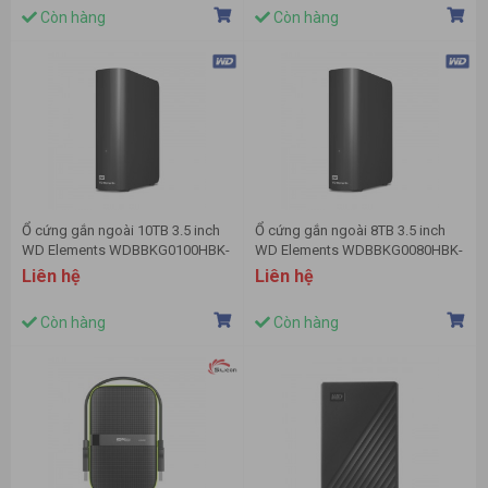
Còn hàng
Còn hàng
Ổ cứng gắn ngoài 10TB 3.5 inch
Ổ cứng gắn ngoài 8TB 3.5 inch
WD Elements WDBBKG0100HBK-
WD Elements WDBBKG0080HBK-
SESN
SESN
Liên hệ
Liên hệ
Còn hàng
Còn hàng