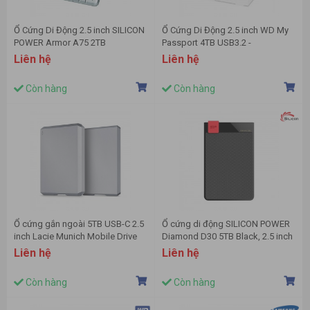
Ổ Cứng Di Động 2.5 inch SILICON
Ổ Cứng Di Động 2.5 inch WD My
POWER Armor A75 2TB
Passport 4TB USB3.2 -
WDBPKJ0040BBK-WESN màu
Liên hệ
Liên hệ
đen
Còn hàng
Còn hàng
Ổ cứng gắn ngoài 5TB USB-C 2.5
Ổ cứng di động SILICON POWER
inch Lacie Munich Mobile Drive
Diamond D30 5TB Black, 2.5 inch
Xám - STHG5000402
(USB 3.1 Gen1/USB 3.0) -
Liên hệ
Liên hệ
SP050TBPHDD3LS3K
Còn hàng
Còn hàng