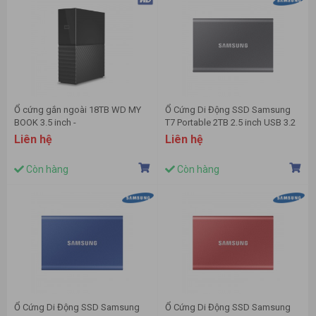
Ổ cứng gắn ngoài 18TB WD MY
Ổ Cứng Di Động SSD Samsung
BOOK 3.5 inch -
T7 Portable 2TB 2.5 inch USB 3.2
WDBBGB0180HBK-SESN
đen (Đọc 1050MB/s - Ghi
Liên hệ
Liên hệ
1000MB/s)-(MU-PC2T0T/WW)
Còn hàng
Còn hàng
Ổ Cứng Di Động SSD Samsung
Ổ Cứng Di Động SSD Samsung