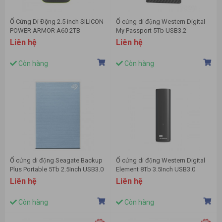
Ổ Cứng Di Động 2.5 inch SILICON
Ổ cứng di động Western Digital
POWER ARMOR A60 2TB
My Passport 5Tb USB3.2
SP020TBPHDA60S3K (USB Type
(WDBPKJ0050BBK)- Đen
Liên hệ
Liên hệ
A)
Còn hàng
Còn hàng
Ổ cứng di động Seagate Backup
Ổ cứng di động Western Digital
Plus Portable 5Tb 2.5Inch USB3.0
Element 8Tb 3.5Inch USB3.0
- Màu xanh (STHP5000402)
Liên hệ
Liên hệ
Còn hàng
Còn hàng