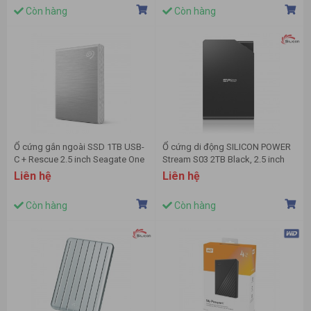
Còn hàng
Còn hàng
Ổ cứng gắn ngoài SSD 1TB USB-
Ổ cứng di động SILICON POWER
C + Rescue 2.5 inch Seagate One
Stream S03 2TB Black, 2.5 inch
Touch Bạc - STKG1000401
(USB 3.1 Gen1/USB 3.0) -
Liên hệ
Liên hệ
SP020TBPHDS03S3K
Còn hàng
Còn hàng