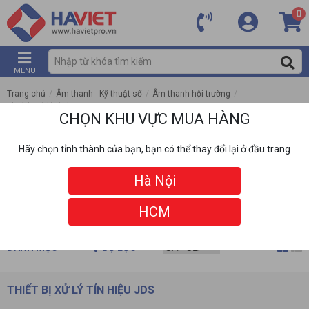
0
MENU
Trang chủ
/
Âm thanh - Kỹ thuật số
/
Âm thanh hội trường
/
Thiết bị xử lý tín hiệu JDS
CHỌN KHU VỰC MUA HÀNG
Hãy chọn tỉnh thành của bạn, bạn có thể thay đổi lại ở đầu trang
Hà Nội
HCM
DANH MỤC
BỘ LỌC
THIẾT BỊ XỬ LÝ TÍN HIỆU JDS