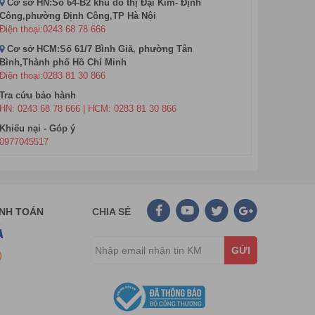
Cơ sở HN:Số 64-B2 khu đô thị Đại Kim- Định
Công,phường Định Công,TP Hà Nội
Điện thoại:0243 68 78 666
Cơ sở HCM:Số 61/7 Bình Giã, phường Tân
Bình,Thành phố Hồ Chí Minh
Điện thoại:0283 81 30 866
Tra cứu bảo hành
HN: 0243 68 78 666 | HCM: 0283 81 30 866
 cao cấp hơn như phát hiện kích cỡ tiền MT, IR... Do
Khiếu nại - Góp ý
0977045517
 loại tiền của các nước khác nhau như VND, USD,
 lưu trữ dữ liệu diễn ra dễ dàng và nhanh hơn.
bị đếm tiền Glory các dòng từ trung cấp đến cao cấp
ANH TOÁN
CHIA SẺ
GỬI