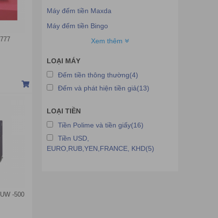
Máy đếm tiền Maxda
Máy đếm tiền Bingo
777
Máy đếm tiền Fengzin
Xem thêm
Máy đếm tiền Hofa
LOẠI MÁY
Máy đếm tiền Glory
Đếm tiền thông thường(4)
Máy đếm tiền Cashta
Đếm và phát hiện tiền giả(13)
Máy đếm tiền Henry
LOẠI TIỀN
Máy đếm tiền Jingrui
Tiền Polime và tiền giấy(16)
Tiền USD,
EURO,RUB,YEN,FRANCE, KHD(5)
UW -500