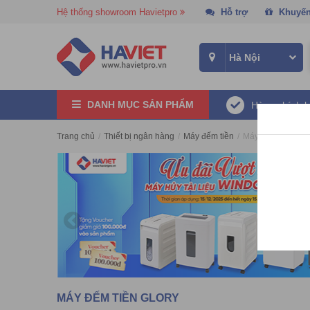
Hệ thống showroom Havietpro
Hỗ trợ
Khuyến
DANH MỤC SẢN PHẨM
Hàng chính 
Trang chủ
/
Thiết bị ngân hàng
/
Máy đếm tiền
/
Máy đếm tiền Glo
MÁY ĐẾM TIỀN GLORY