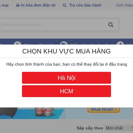
 mại
In hóa đơn điện tử
Tra cứu bảo hành
Giới thiệu
hãng
Giá ưu đãi nhất
Miễn phí vận chuyển
Hậ
CHỌN KHU VỰC MUA HÀNG
ry
Hãy chọn tỉnh thành của bạn, bạn có thể thay đổi lại ở đầu trang
Hà Nội
HCM
Sắp xếp theo