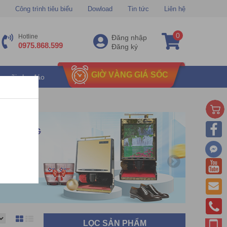
Công trình tiêu biểu
Dowload
Tin tức
Liên hệ
0
Hotline
Đăng nhập
0975.868.599
Đăng ký
GIỜ VÀNG GIÁ SỐC
u mãi chu đáo
LỌC SẢN PHẨM