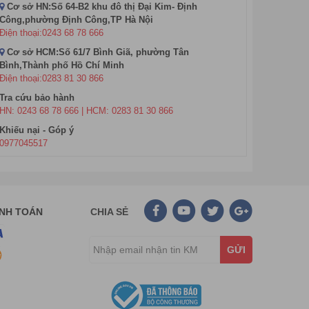
Cơ sở HN:Số 64-B2 khu đô thị Đại Kim- Định
Công,phường Định Công,TP Hà Nội
Điện thoại:0243 68 78 666
Cơ sở HCM:Số 61/7 Bình Giã, phường Tân
Bình,Thành phố Hồ Chí Minh
Điện thoại:0283 81 30 866
Tra cứu bảo hành
HN: 0243 68 78 666 | HCM: 0283 81 30 866
Khiếu nại - Góp ý
0977045517
ông gian học tập, làm việc nhỏ nhưng vẫn muốn sở
hay laptop. tuy nhiên thực tế ngày nay có rất nhiều
ANH TOÁN
CHIA SẺ
g thông số khác.
GỬI