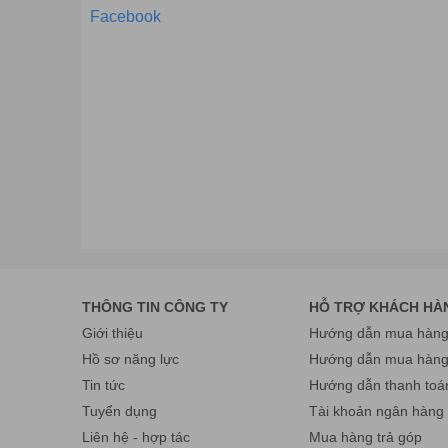
Facebook
Những máy tính này thường rất gọn nhẹ và không hề c
hữu máy tính bàn lớn.
Cấu hình liệu có thua kém?
Một điều mà người dùng thường hay mặc định đó chín
máy tính AIO
có cấu hình từ tốt cho đến rất khủng.
THÔNG TIN CÔNG TY
HỖ TRỢ KHÁCH HÀ
Máy cũng có những cấu hình tương tự như những bộ má
Giới thiệu
Hướng dẫn mua hàng 
Hồ sơ năng lực
Hướng dẫn mua hàn
Tin tức
Hướng dẫn thanh toá
Tuyển dụng
Tài khoản ngân hàng
Liên hệ - hợp tác
Mua hàng trả góp