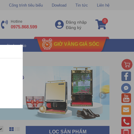
Công trình tiêu biểu
Dowload
Tin tức
Liên hệ
0
Hotline
Đăng nhập
0975.868.599
Đăng ký
GIỜ VÀNG GIÁ SỐC
u mãi chu đáo
LỌC SẢN PHẨM