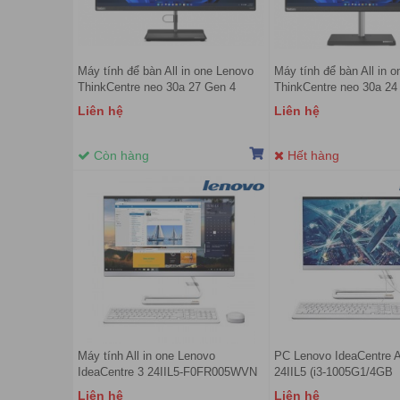
Máy tính để bàn All in one Lenovo
Máy tính để bàn All in 
ThinkCentre neo 30a 27 Gen 4
ThinkCentre neo 30a 24
12JU001GVN (Intel Core i7-13620H
12JY001SVN (Intel Core
Liên hệ
Liên hệ
| 8GB | 512GB | 27 inch FHD | Intel
| 8GB | 512GB | 23.8 in
UHD | Win 11)
Intel UHD | Win 11)
Còn hàng
Hết hàng
Máy tính All in one Lenovo
PC Lenovo IdeaCentre Al
IdeaCentre 3 24IIL5-F0FR005WVN
24IIL5 (i3-1005G1/4GB
23.8Inch Core i5/8Gb/256GB
RAM/256GB SSD/23.8 i
Liên hệ
Liên hệ