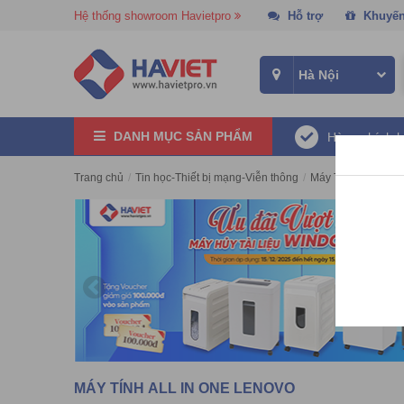
Hệ thống showroom Havietpro
Hỗ trợ
Khuyến
DANH MỤC SẢN PHẨM
Hàng chính 
Trang chủ
/
Tin học-Thiết bị mạng-Viễn thông
/
Máy Tính All in On
MÁY TÍNH ALL IN ONE LENOVO