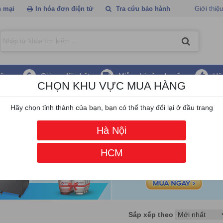
 mại
In hóa đơn điện tử
Tra cứu bảo hành
Giới thiệu
hãng
Giá ưu đãi nhất
Miễn phí vận chuyển
Hậ
CHỌN KHU VỰC MUA HÀNG
e
/
Máy tính All in one Lenovo
Hãy chọn tỉnh thành của bạn, bạn có thể thay đổi lại ở đầu trang
Hà Nội
HCM
Sắp xếp theo