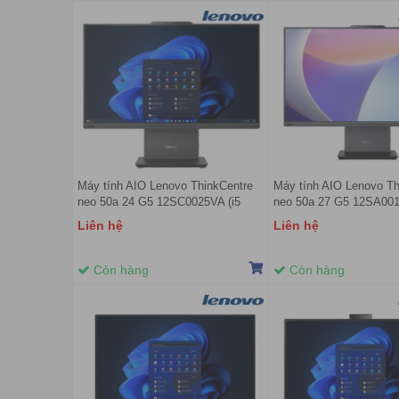
Máy tính AIO Lenovo ThinkCentre
Máy tính AIO Lenovo Th
neo 50a 24 G5 12SC0025VA (i5
neo 50a 27 G5 12SA001
13420H/ 16GB/ 512GB SSD/
13620H/ 16GB/ 512GB 
Liên hệ
Liên hệ
23.8inch/ NoOS/ 1Y)
27inch/ NoOS/ 1Y)
Còn hàng
Còn hàng