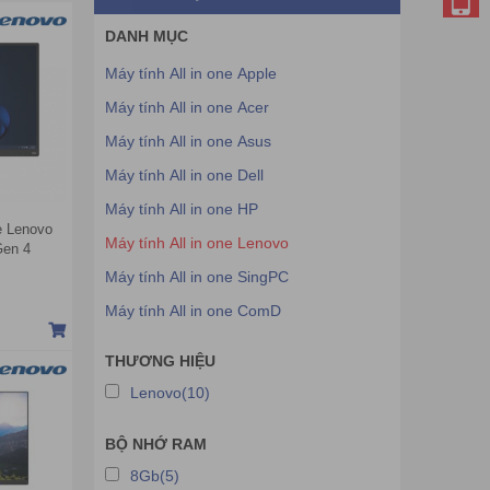
DANH MỤC
Máy tính All in one Apple
Máy tính All in one Acer
Máy tính All in one Asus
Máy tính All in one Dell
Máy tính All in one HP
ne Lenovo
Máy tính All in one Lenovo
Gen 4
7-13620H |
Máy tính All in one SingPC
FHD | Win
Máy tính All in one ComD
THƯƠNG HIỆU
Lenovo(10)
BỘ NHỚ RAM
8Gb(5)