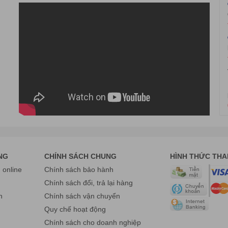
hiếm nhiều diện tích không gian, rất phù hợp cho những người có kh
h là những chiếc
máy AIO
sẽ có cấu hình thua hẳn so với máy tính bộ 
NG
CHÍNH SÁCH CHUNG
HÌNH THỨC TH
y tính khác khi cũng sở hữu chip xử lý core i3 cho đến i9 cùng nhữn
online
Chính sách bảo hành
g
Chính sách đổi, trả lại hàng
n
Chính sách vận chuyển
Quy chế hoạt động
Chính sách cho doanh nghiệp