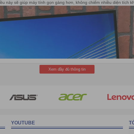
iều này sẽ giúp máy tính gọn gàng hơn, không chiếm nhiều diện tích k
Xem đầy đủ thông tin
YOUTUBE
T