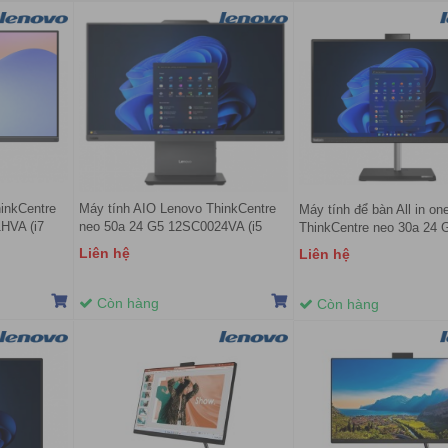
inkCentre
Máy tính AIO Lenovo ThinkCentre
Máy tính để bàn All in o
HVA (i7
neo 50a 24 G5 12SC0024VA (i5
ThinkCentre neo 30a 24 
SSD/
13420H/ 8GB/ 512GB SSD/ 27inch/
12JY001TVN (Intel Core i
Liên hệ
Liên hệ
NoOS/ 1Y)
8GB | 512GB | 23.8 inch 
11)
Còn hàng
Còn hàng