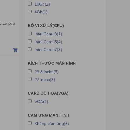
16Gb(2)
4Gb(1)
ne Lenovo
BỘ VI XỬ LÝ(CPU)
1115G4 |
Intel Core i3(1)
 23.8 inch
Intel Core i5(4)
Intel Core i7(3)
KÍCH THƯỚC MÀN HÌNH
23.8 inchs(5)
27 inchs(3)
CARD ĐỒ HỌA(VGA)
VGA(2)
CẢM ỨNG MÀN HÌNH
Không cảm ứng(5)