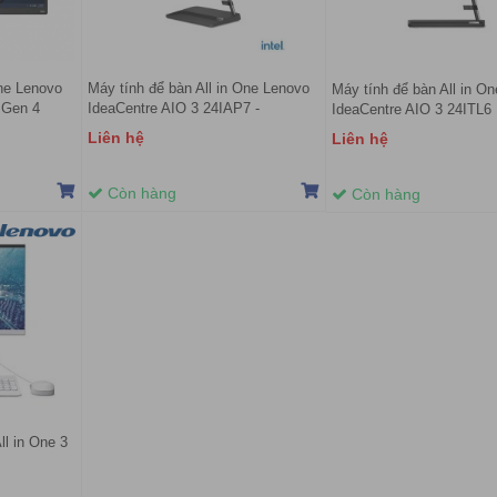
one Lenovo
Máy tính để bàn All in One Lenovo
Máy tính để bàn All in O
 Gen 4
IdeaCentre AIO 3 24IAP7 -
IdeaCentre AIO 3 24ITL6
 i5-13420H
F0GH00VLVN (Intel Core i5-13420H
F0G000XCVN (Core™ i3-
Liên hệ
Liên hệ
ch FHD |
| 8GB | 512GB | Intel UHD | 23.8
4GB | 256GB | Intel UHD |
FHD | Win 11)
FHD | Win 11 | Đen)
Còn hàng
Còn hàng
l in One 3
nch