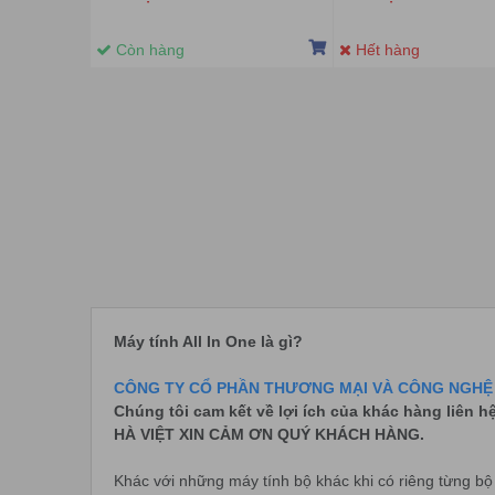
SSD/Windows 10 home
FHD/DVDRW/WL+BT/K+
(F0FR005VVN)
Còn hàng
Hết hàng
Máy tính All In One là gì?
CÔNG TY CỔ PHẦN THƯƠNG MẠI VÀ CÔNG NGHỆ 
Chúng tôi cam kết về lợi ích của khác hàng liên h
HÀ VIỆT XIN CẢM ƠN QUÝ KHÁCH HÀNG.
Khác với những máy tính bộ khác khi có riêng từng b