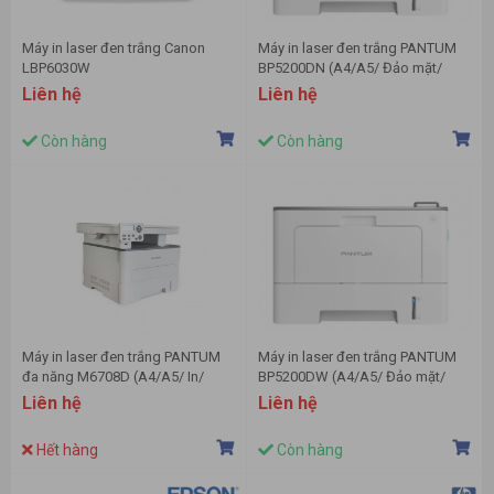
Máy in laser đen trắng Canon
Máy in laser đen trắng PANTUM
LBP6030W
BP5200DN (A4/A5/ Đảo mặt/
USB/ LAN)
Liên hệ
Liên hệ
Còn hàng
Còn hàng
Máy in laser đen trắng PANTUM
Máy in laser đen trắng PANTUM
đa năng M6708D (A4/A5/ In/
BP5200DW (A4/A5/ Đảo mặt/
Copy/ Scan/ Đảo mặt)
USB/ LAN/ WIFI)
Liên hệ
Liên hệ
Hết hàng
Còn hàng