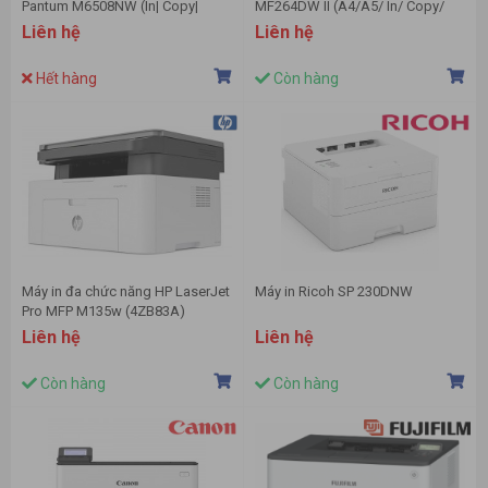
Pantum M6508NW (In| Copy|
MF264DW II (A4/A5/ In/ Copy/
Scan| A4| A5| USB| LAN| WIFI)
Scan/ Đảo mặt/ ADF/ USB/ LAN/
Liên hệ
Liên hệ
WIFI)
Hết hàng
Còn hàng
Máy in đa chức năng HP LaserJet
Máy in Ricoh SP 230DNW
Pro MFP M135w (4ZB83A)
Liên hệ
Liên hệ
Còn hàng
Còn hàng