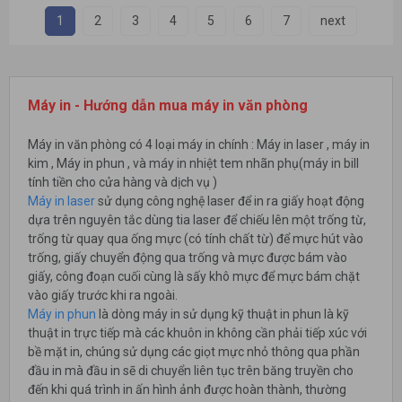
1
2
3
4
5
6
7
next
Máy in
- Hướng dẫn mua máy in văn phòng
Máy in văn phòng có 4 loại máy in chính : Máy in laser , máy in
kim , Máy in phun , và máy in nhiệt tem nhãn phụ(máy in bill
tính tiền cho cửa hàng và dịch vụ )
Máy in laser
sử dụng công nghệ laser để in ra giấy hoạt động
dựa trên nguyên tắc dùng tia laser để chiếu lên một trống từ,
trống từ quay qua ống mực (có tính chất từ) để mực hút vào
trống, giấy chuyển động qua trống và mực được bám vào
giấy, công đoạn cuối cùng là sấy khô mực để mực bám chặt
vào giấy trước khi ra ngoài.
Máy in phun
là dòng máy in sử dụng kỹ thuật in phun là kỹ
thuật in trực tiếp mà các khuôn in không cần phải tiếp xúc với
bề mặt in, chúng sử dụng các giọt mực nhỏ thông qua phần
đầu in mà đầu in sẽ di chuyển liên tục trên băng truyền cho
đến khi quá trình in ấn hình ảnh được hoàn thành, thường