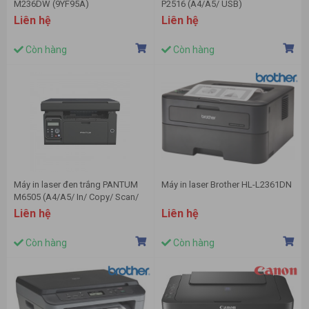
M236DW (9YF95A)
P2516 (A4/A5/ USB)
Liên hệ
Liên hệ
Còn hàng
Còn hàng
Máy in laser đen trắng PANTUM
Máy in laser Brother HL-L2361DN
M6505 (A4/A5/ In/ Copy/ Scan/
USB)
Liên hệ
Liên hệ
Còn hàng
Còn hàng