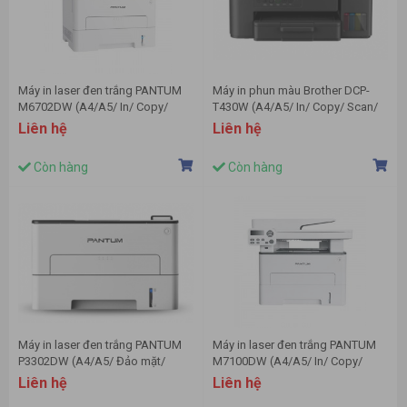
Máy in laser đen trắng PANTUM
Máy in phun màu Brother DCP-
M6702DW (A4/A5/ In/ Copy/
T430W (A4/A5/ In/ Copy/ Scan/
Scan/ Đảo mặt/ USB/ WIFI)
USB/ WIFI)
Liên hệ
Liên hệ
Còn hàng
Còn hàng
Máy in laser đen trắng PANTUM
Máy in laser đen trắng PANTUM
P3302DW (A4/A5/ Đảo mặt/
M7100DW (A4/A5/ In/ Copy/
USB/ LAN/ WIFI)
Scan/ Đảo mặt/ USB/ WIFI)
Liên hệ
Liên hệ