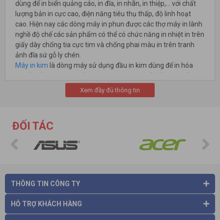
dùng để in biển quảng cáo, in đĩa, in nhãn, in thiệp,… với chất
lượng bản in cực cao, điện năng tiêu thụ thấp, độ linh hoạt
cao. Hiện nay các dòng máy in phun được các thợ máy in lành
nghề độ chế các sản phẩm có thể có chức năng in nhiệt in trên
giấy dày chống tia cực tim và chống phai màu in trên tranh
ảnh đĩa sứ gỗ ly chén.
Máy in kim
là dòng máy sử dụng đầu in kim dùng để in hóa
đơn (Vat) hóa đơn xuất kho .... hóa đơn chuyển tiền nạp tiền
rất phổ biển trong ngân hàng cơ quan và bệnh viện vì chức
Xem đầy đủ thông tin
năng in nhiều liên trên 1 lần in.
Máy in nhiệt
là máy in dùng cho quán cafe , cửa hàng dịch vụ
văn phòng phẩm hoặc các hóa đơn bán lẻ ở siêu thị hóa đơn
ĐỐI TÁC
thành toán nhà hàng với công nghệ in không cần mực mà chỉ
sử dụng chất liệu in bằng nhiệt.
Những tính năng cần lựa chọn cho máy in văn phòng
Độ phân giải và tốc độ in: Máy in đáp ứng nhu cầu sử dụng
trong gia đình có độ phân giải 600x600 dpi với tốc độ 10 – 20
THÔNG TIN CÔNG TY
trang. Độ phân giải 1200x600 dpi hay 1200x1200 cho bản in
đẹp, phù hợp in văn phòng, công việc nhưng tốc độ sẽ chậm
HỖ TRỢ KHÁCH HÀNG
và chi phí cao hơn.