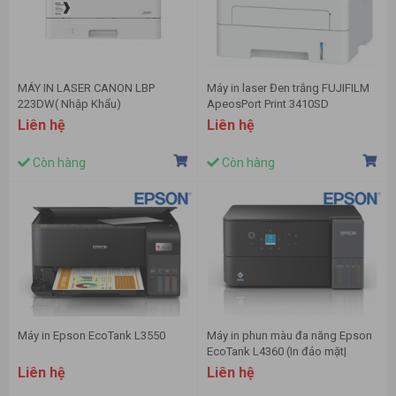
MÁY IN LASER CANON LBP
Máy in laser Đen trắng FUJIFILM
223DW( Nhập Khẩu)
ApeosPort Print 3410SD
Liên hệ
Liên hệ
Còn hàng
Còn hàng
Máy in Epson EcoTank L3550
Máy in phun màu đa năng Epson
EcoTank L4360 (In đảo mặt|
Copy| Scan| A4| A5| USB| WIFI)
Liên hệ
Liên hệ