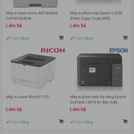
Máy in laser mono AIO Brother
Máy in phun màu Epson L3250
DCP-B7535DW
(Print/ Copy/ Scan/Wifi)
Liên hệ
Liên hệ
Còn hàng
Còn hàng
Máy in Laser Ricoh P 310
Máy in phun màu đa năng Epson
EcoTank L6370 (In đảo mặt|
Copy| Scan đảo mặt| A4| A5 |
Liên hệ
Liên hệ
USB| LAN| WIFI)
Còn hàng
Còn hàng