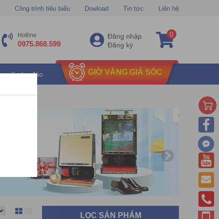
Công trình tiêu biểu
Dowload
Tin tức
Liên hệ
0
Hotline
Đăng nhập
0975.868.599
Đăng ký
GIỜ VÀNG GIÁ SỐC
u mãi chu đáo
LỌC SẢN PHẨM