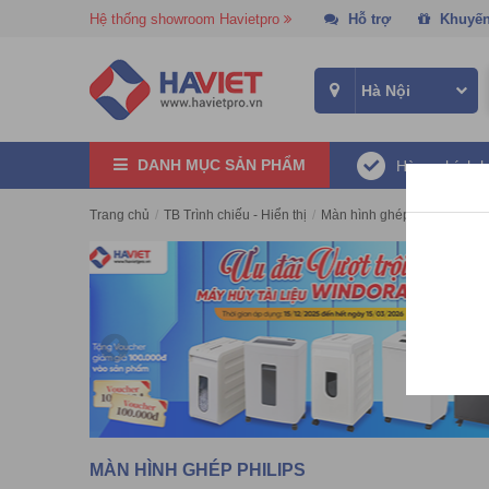
Hệ thống showroom Havietpro
Hỗ trợ
Khuyến
DANH MỤC SẢN PHẨM
Hàng chính 
Trang chủ
/
TB Trình chiếu - Hiển thị
/
Màn hình ghép
/
Màn hình g
MÀN HÌNH GHÉP PHILIPS