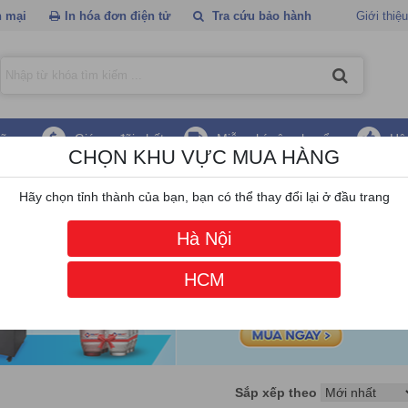
 mại
In hóa đơn điện tử
Tra cứu bảo hành
Giới thiệu
hãng
Giá ưu đãi nhất
Miễn phí vận chuyển
Hậ
CHỌN KHU VỰC MUA HÀNG
hép Philips
Hãy chọn tỉnh thành của bạn, bạn có thể thay đổi lại ở đầu trang
Hà Nội
HCM
Sắp xếp theo