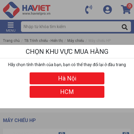
0
MENU
Trang chủ
/
TB Trình chiếu - Hiển thị
/
Máy chiếu
/
Máy chiếu HP
CHỌN KHU VỰC MUA HÀNG
Hãy chọn tỉnh thành của bạn, bạn có thể thay đổi lại ở đầu trang
Hà Nội
HCM
DANH MỤC
BỘ LỌC
MÁY CHIẾU HP