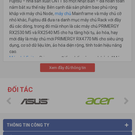
Fujitsu – nhà sản xuất CNTT số một Nhật Bản – đã hoàn toàn
nắm bắt xu thế này. Bên cạnh dải sản phẩm bao phủ rộng
khắp với máy chủ Node,
máy chủ
Mainframe và máy chủ cỡ
nhỏ khác, Fujitsu đã đưa ra danh mục máy chủ Rack với đầy
đủ các dòng, trong đó mũi nhọn là các máy chủ PRIMERGY
RX2530 M5 và RX2540 M5 cho hạ tầng hội tụ, ảo hóa, hay
mới đây là máy chủ mới PRIMERGY RX4770 M6 cho siêu ứng
dụng, cơ sở dữ liệu lớn, ảo hóa diện rộng, tính toán hiệu năng
cao.
Máy chủ Fujitsu
Primergy – Điểm nhấn công nghệ ảnh 1Máy
chủ gọn nhẹ 1U
Fujitsu
PRIMERGY RX2530 M5 với bộ xử lý
Xem đầy đủ thông tin
Intel® Xeon® Scalable processor: Tiết kiệm không gian cho
hệ thống hạ tầng
Khi nhắc đến hệ thống máy chủ, có lẽ ai cũng sẽ nghĩ đến
ĐỐI TÁC
những hệ thống
máy chủ
to lớn và cồng kềnh, tốn nhiều không
gian và chi phí vận hành. Tuy nhiên, đối với những tổ chức
nắm trong tay một lượng lớn dữ liệu như các công ty tài chính,
ngân hàng hay cơ quan nhà nước, việc tinh gọn hạ tầng dữ
liệu để tiết kiệm không gian và chi phí trong khi vẫn đảm bảo
sự mạnh mẽ của nền tảng hạ tầng chính là vấn đề mang tính
THÔNG TIN CÔNG TY
then chốt đối với sự phát triển bền vững của tổ chức.