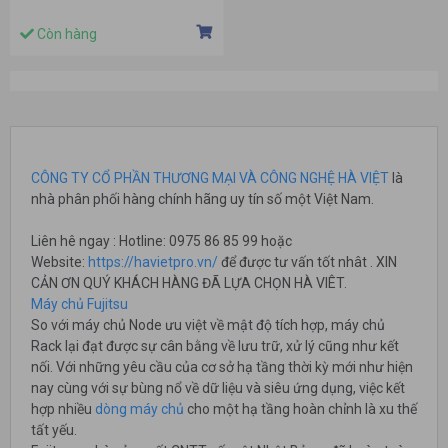
Còn hàng
CÔNG TY CỔ PHẦN THƯƠNG MẠI VÀ CÔNG NGHỆ HÀ VIỆT
là
nhà phân phối hàng chính hãng uy tín số một Việt Nam.
Liên hê ngay : Hotline: 0975 86 85 99 hoặc
Website:
https://havietpro.vn/
để được tư vấn tốt nhât . XIN
CẢN ƠN QUÝ KHÁCH HÀNG ĐÃ LỰA CHỌN HÀ VIÊT.
Máy chủ Fujitsu
So với máy chủ Node ưu việt về mật độ tích hợp, máy chủ
Rack lại đạt được sự cân bằng về lưu trữ, xử lý cũng như kết
nối. Với những yêu cầu của cơ sở hạ tầng thời kỳ mới như hiện
nay cùng với sự bùng nổ về dữ liệu và siêu ứng dụng, việc kết
hợp nhiều
dòng máy chủ
cho một hạ tầng hoàn chỉnh là xu thế
tất yếu.