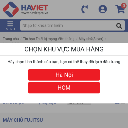
0
MENU
Trang chủ
/
Tin học-Thiết bị mạng-Viễn thông
/
Máy chủ(Sever)
/
Máy chủ Fujitsu
CHỌN KHU VỰC MUA HÀNG
Hãy chọn tỉnh thành của bạn, bạn có thể thay đổi lại ở đầu trang
Hà Nội
HCM
DANH MỤC
BỘ LỌC
MÁY CHỦ FUJITSU