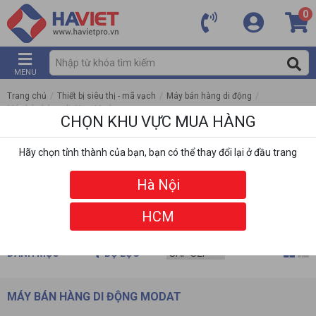
0
MENU
Trang chủ
/
Thiết bị siêu thị - mã vạch
/
Máy bán hàng di động
/
Máy bán hàng di động Modat
CHỌN KHU VỰC MUA HÀNG
Hãy chọn tỉnh thành của bạn, bạn có thể thay đổi lại ở đầu trang
Hà Nội
HCM
DANH MỤC
BỘ LỌC
MÁY BÁN HÀNG DI ĐỘNG MODAT