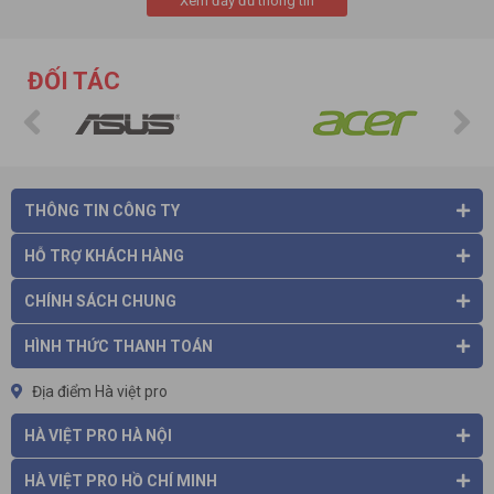
Xem đầy đủ thông tin
đánh sữa, người dùng cần cầm máy trên tay trong suốt quá
trình thao tác.
Bình xịt kem tươi: Được trang bị đầu xịt kem để tạo hình cho
ĐỐI TÁC
kem, sữa trang trí bánh ngọt, cà phê đẹp hơn; sau khi cho
kem, sữa tươi vào bình thì người dùng chỉ cần lắc mạnh tay rồi
ấn vào đầu phun kem là được.
THÔNG TIN CÔNG TY
HỖ TRỢ KHÁCH HÀNG
CHÍNH SÁCH CHUNG
HÌNH THỨC THANH TOÁN
Địa điểm Hà việt pro
HÀ VIỆT PRO HÀ NỘI
Ưu điểm của ca đánh sữa, máy tạo bọt sữa
HÀ VIỆT PRO HỒ CHÍ MINH