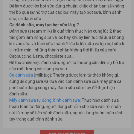
Để làm được lớp bọt sữa đúng chuẩn, chắc chắn bạn sẽ không
thể bỏ qua sự hỗ trợ của các loại máy tạo bọt sữa, bình đánh
sữa, ca đánh sữa.
Ca đánh sữa, máy tạo bọt sữa là gì?
Đánh sữa (steam milk) là quá trình thực hiện cùng lúc 2 thao
tác gồm làm nóng sữa và lắc hay khuấy liên tục để đưa không
khí vào sữa và tách sữa thành 2 lớp là lớp sữa và lợp bọt sữa li
ti, mềm mịn - những thành phần không thể thiếu của cafe
Cappuccino, Latte, chocolate sữa...
Để thực hiện việc đánh sữa, người ta thường cần đến sự hỗ trợ
của một trong các dụng cụ sau:
Ca đánh sữa
(milk jug): Thường được làm từ thép không gỉ,
dùng để đựng sữa và đưa vào cần đánh sữa của máy pha cà
phê hoặc dùng cùng máy đánh sữa cầm tay để thực hiện
đánh sữa.
Máy đánh sữa tự động, bình đánh sữa:
Thực hiện đánh sữa
hoàn toàn tự động, người dùng chỉ cần cho sữa vào rồi nhấn
nút là máy sẽ tiến hành đánh sữa, người dùng hoàn toàn rảnh
tay trong quá trình đánh sữa.
Máy đánh sữa cầm tay
: Chạy bằng pin, người dùng chỉ cần
cho máy vào dụng cụ chứa sữa, nhấn nút là máy sẽ tiến hành