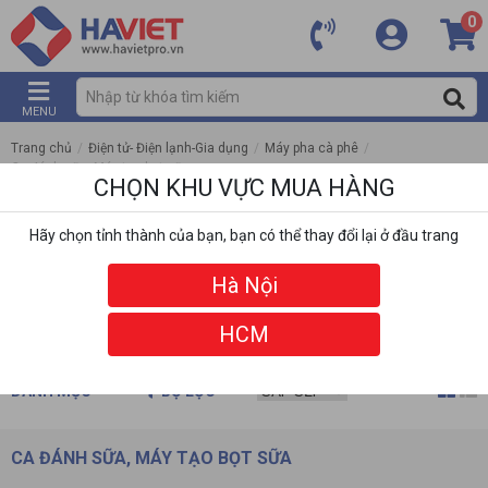
0
MENU
Trang chủ
/
Điện tử- Điện lạnh-Gia dụng
/
Máy pha cà phê
/
Ca đánh sữa, Máy tạo bọt sữa
CHỌN KHU VỰC MUA HÀNG
Hãy chọn tỉnh thành của bạn, bạn có thể thay đổi lại ở đầu trang
Hà Nội
HCM
DANH MỤC
BỘ LỌC
CA ĐÁNH SỮA, MÁY TẠO BỌT SỮA