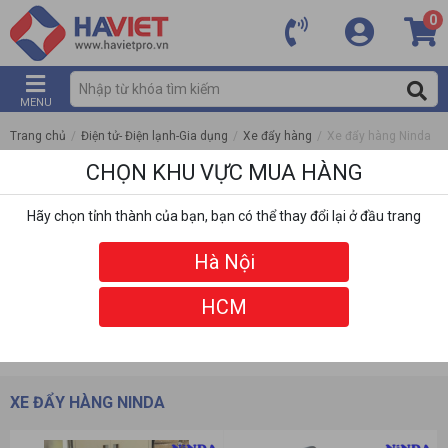
0
MENU
Trang chủ
/
Điện tử- Điện lạnh-Gia dụng
/
Xe đẩy hàng
/
Xe đẩy hàng Ninda
CHỌN KHU VỰC MUA HÀNG
Hãy chọn tỉnh thành của bạn, bạn có thể thay đổi lại ở đầu trang
Hà Nội
HCM
DANH MỤC
BỘ LỌC
XE ĐẨY HÀNG NINDA