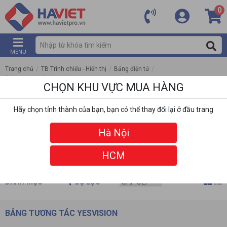
0
MENU
Trang chủ
/
TB Trình chiếu - Hiển thị
/
Bảng điện tử
/
Bảng tương tác Yesvision
CHỌN KHU VỰC MUA HÀNG
Hãy chọn tỉnh thành của bạn, bạn có thể thay đổi lại ở đầu trang
Hà Nội
HCM
DANH MỤC
BỘ LỌC
BẢNG TƯƠNG TÁC YESVISION