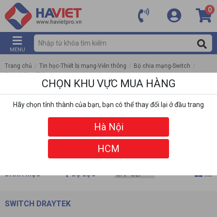
0
MENU
Trang chủ
/
Tin học-Thiết bị mạng-Viễn thông
/
Bộ chia mạng-Switch
/
Switch DrayTek
CHỌN KHU VỰC MUA HÀNG
Hãy chọn tỉnh thành của bạn, bạn có thể thay đổi lại ở đầu trang
Hà Nội
HCM
DANH MỤC
BỘ LỌC
SWITCH DRAYTEK