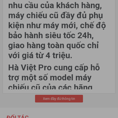
nhu cầu của khách hàng,
máy chiếu cũ đầy đủ phụ
kiện như máy mới, chế độ
bảo hành siêu tốc 24h,
giao hàng toàn quốc chỉ
với giá từ 4 triệu.
Hà Việt Pro cung cấp hỗ
trợ một số model máy
chiếu cũ của các hãng
Optoma, BenQ, Infocus,
Xem đầy đủ thông tin
Sony, Panasonic, Epson,
Hitachi, Toshiba, Nec, ....
ĐỐI TÁC