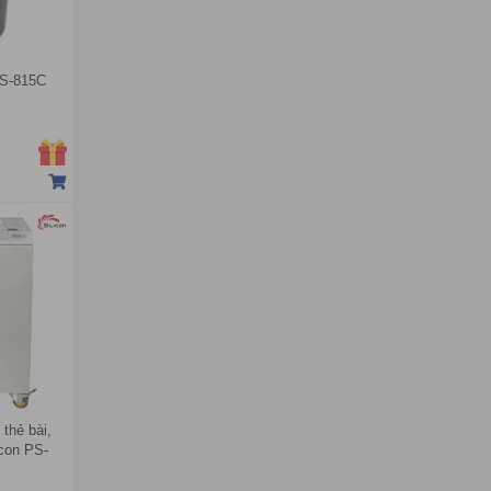
 PS-815C
 thẻ bài,
icon PS-