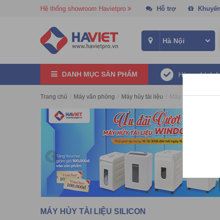
Hệ thống showroom Havietpro
Hỗ trợ
Khuyến
DANH MỤC SẢN PHẨM
Hàng chính 
Trang chủ
/
Máy văn phòng
/
Máy hủy tài liệu
/
Máy hủy tài liệu Si
MÁY HỦY TÀI LIỆU SILICON