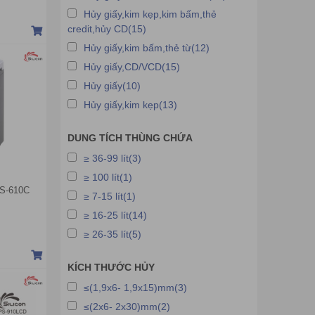
Máy hủy tài liệu Ideal
Hủy giấy,kim kẹp,kim bấm,thẻ
Máy hủy tài liệu Hitech
credit,hủy CD(15)
Hủy giấy,kim bấm,thẻ từ(12)
Máy hủy tài liệu Hopu
Hủy giấy,CD/VCD(15)
Máy hủy tài liệu LBA
Hủy giấy(10)
Máy hủy tài liệu HP
Hủy giấy,kim kẹp(13)
Máy hủy tài liệu Apollo
DUNG TÍCH THÙNG CHỨA
≥ 36-99 lít(3)
≥ 100 lít(1)
 PS-610C
≥ 7-15 lít(1)
≥ 16-25 lít(14)
≥ 26-35 lít(5)
KÍCH THƯỚC HỦY
≤(1,9x6- 1,9x15)mm(3)
≤(2x6- 2x30)mm(2)