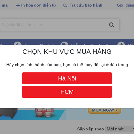
 mại
In hóa đơn điện tử
Tra cứu bảo hành
Giới thiệu
hãng
Giá ưu đãi nhất
Miễn phí vận chuyển
Hậ
CHỌN KHU VỰC MUA HÀNG
licon
Hãy chọn tỉnh thành của bạn, bạn có thể thay đổi lại ở đầu trang
Hà Nội
HCM
Sắp xếp theo