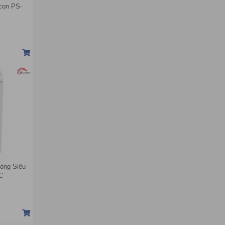
icon PS-
òng Siêu
C