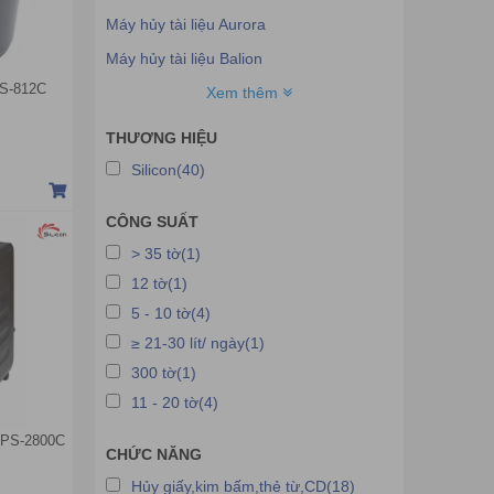
Máy hủy tài liệu Aurora
Máy hủy tài liệu Balion
 PS-812C
Máy hủy tài liệu Hpec
Xem thêm
Máy hủy tài liệu Bingo
THƯƠNG HIỆU
Máy hủy tài liệu Comet
Silicon(40)
Máy hủy tài liệu Kobra
CÔNG SUẤT
Máy hủy tài liệu Asmix
> 35 tờ(1)
Máy hủy tài liệu Eryun
12 tờ(1)
Máy hủy tài liệu Nideka
5 - 10 tờ(4)
Máy hủy tài liệu Dahli
≥ 21-30 lít/ ngày(1)
Máy hủy tài liệu INNO
300 tờ(1)
Máy hủy tài liệu Sunwood
11 - 20 tờ(4)
Máy hủy tài liệu Nikatei
n PS-2800C
CHỨC NĂNG
Máy hủy tài liệu Timmy
Hủy giấy,kim bấm,thẻ từ,CD(18)