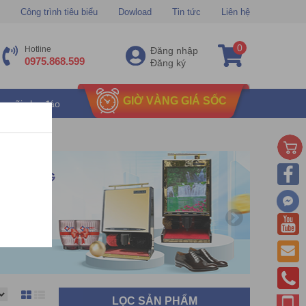
Công trình tiêu biểu
Dowload
Tin tức
Liên hệ
0
Hotline
Đăng nhập
0975.868.599
Đăng ký
GIỜ VÀNG GIÁ SỐC
u mãi chu đáo
LỌC SẢN PHẨM