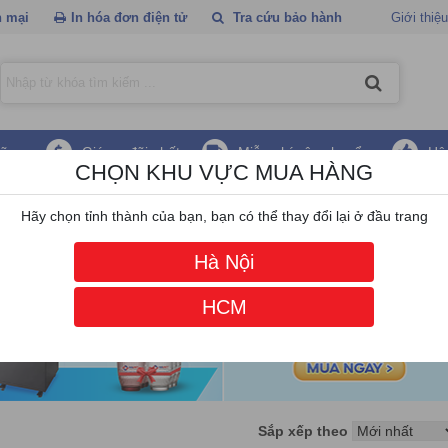
 mại
In hóa đơn điện tử
Tra cứu bảo hành
Giới thiệu
hãng
Giá ưu đãi nhất
Miễn phí vận chuyển
Hậ
CHỌN KHU VỰC MUA HÀNG
ạng Vention
Hãy chọn tỉnh thành của bạn, bạn có thể thay đổi lại ở đầu trang
Hà Nội
HCM
Sắp xếp theo