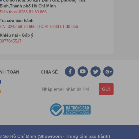
Cơ sở HCM:Số 61/7 Bình Giã, phường Tân
Bình,Thành phố Hồ Chí Minh
Điện thoại:0283 81 30 866
Tra cứu bảo hành
HN: 0243 68 78 666 | HCM: 0283 81 30 866
Khiếu nại - Góp ý
0977045517
ANH TOÁN
CHIA SẺ
GỬI
ơ Sở Hồ Chí Minh (Showroom - Trung tâm bảo hành)