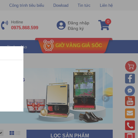
Công trình tiêu biểu
Dowload
Tin tức
Liên hệ
0
Hotline
Đăng nhập
0975.868.599
Đăng ký
GIỜ VÀNG GIÁ SỐC
u mãi chu đáo
LỌC SẢN PHẨM