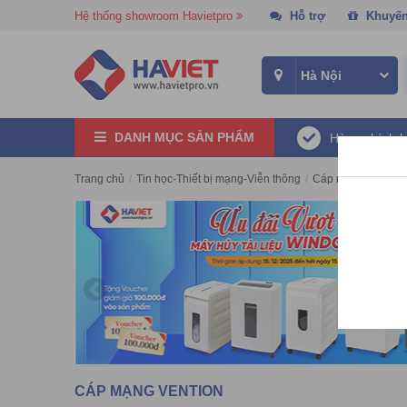
Hệ thống showroom Havietpro
Hỗ trợ
Khuyến
DANH MỤC SẢN PHẨM
Hàng chính 
Trang chủ
/
Tin học-Thiết bị mạng-Viễn thông
/
Cáp mạng
/
Cáp m
CÁP MẠNG VENTION