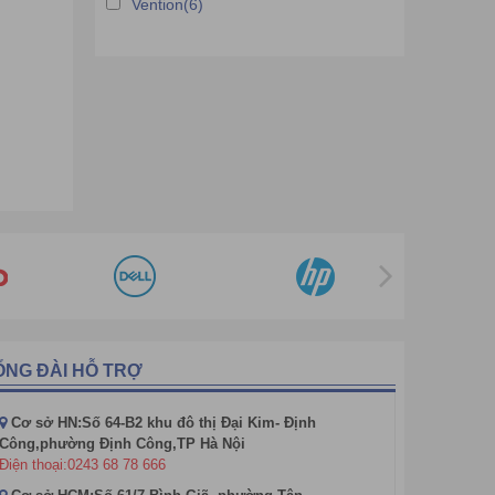
Vention(6)
ỔNG ĐÀI HỖ TRỢ
Cơ sở HN:Số 64-B2 khu đô thị Đại Kim- Định
Công,phường Định Công,TP Hà Nội
Điện thoại:0243 68 78 666