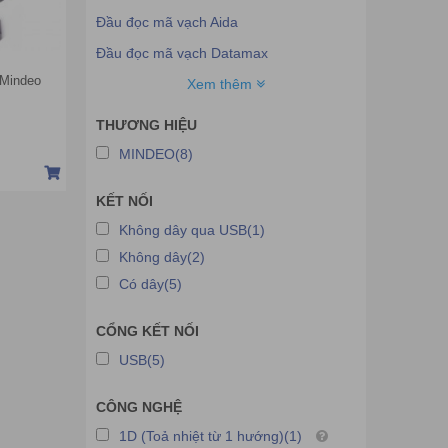
Đầu đọc mã vạch Aida
Đầu đọc mã vạch Datamax
 Mindeo
Đầu đọc mã vạch Ecoprint
Xem thêm
Đầu đọc mã vạch Godex
THƯƠNG HIỆU
Đầu đọc mã vạch Metrologic
MINDEO(8)
Đầu đọc mã vạch Zebex
KẾT NỐI
Đầu đọc mã vạch Birch
Không dây qua USB(1)
Đầu đọc mã vạch Unitech
Không dây(2)
Đầu đọc mã vạch Scanner
Có dây(5)
Đầu đọc mã vạch Delfi
CỔNG KẾT NỐI
Đầu đọc mã vạch Tawa
USB(5)
Đầu đọc mã vạch Saki
Đầu đọc mã vạch Topcash
CÔNG NGHỆ
Đầu đọc mã vạch Hugo
1D (Toả nhiệt từ 1 hướng)(1)