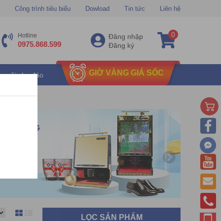
Công trình tiêu biểu
Dowload
Tin tức
Liên hệ
0
Hotline
Đăng nhập
0975.868.599
Đăng ký
GIỜ VÀNG GIÁ SỐC
u mãi chu đáo
LỌC SẢN PHẨM