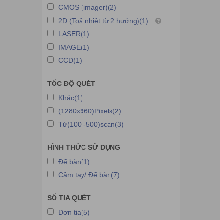
Đầu đọc mã vạch Zonerich
CMOS (imager)(2)
Đầu đọc mã vạch DIAMOND
2D (Toả nhiệt từ 2 hướng)(1)
LASER(1)
Đầu đọc mã vạch NETUM
IMAGE(1)
Đầu đọc mã vạch Xpos
CCD(1)
Đầu đọc mã vạch MINDEO
Đầu đọc mã vạch Riotec
TỐC ĐỘ QUÉT
Đầu đọc mã vạch Winson
Khác(1)
Đầu đọc mạch Richta
(1280x960)Pixels(2)
Từ(100 -500)scan(3)
Đầu đọc mã vạch Roco
Đầu đọc mã vạch Syble
HÌNH THỨC SỬ DỤNG
Đầu đọc mã vạch Symcode
Để bàn(1)
Đầu đọc mã vạch Superlead
Cầm tay/ Để bàn(7)
SỐ TIA QUÉT
Đơn tia(5)