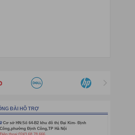
ỔNG ĐÀI HỖ TRỢ
Cơ sở HN:Số 64-B2 khu đô thị Đại Kim- Định
Công,phường Định Công,TP Hà Nội
Điện thoại:0243 68 78 666