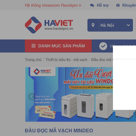
Hệ thống showroom Havietpro
Hỗ trợ
Khuyến
DANH MỤC SẢN PHẨM
Hàng chính 
Trang chủ
/
Thiết bị siêu thị - mã vạch
/
Đầu đọc mã vạch
/
Đầu đ
ĐẦU ĐỌC MÃ VẠCH MINDEO