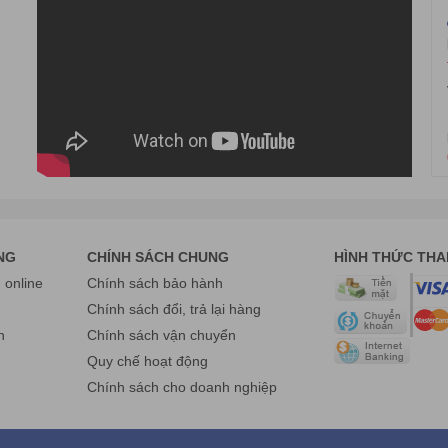
Máy quét mã vạch không dây Mindeo CS2190
á rẻ, phù hợp với các cửa hàng tạp hóa, cửa hàng và siêu thị mini. Đâ
NG
CHÍNH SÁCH CHUNG
HÌNH THỨC TH
online
Chính sách bảo hành
g
Chính sách đổi, trả lại hàng
n
Chính sách vận chuyển
Quy chế hoạt động
Chính sách cho doanh nghiệp