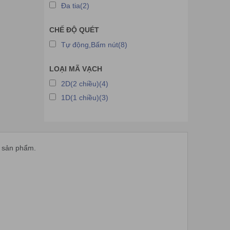
Đa tia(2)
CHẾ ĐỘ QUÉT
Tự động,Bấm nút(8)
LOẠI MÃ VẠCH
2D(2 chiều)(4)
1D(1 chiều)(3)
h sản phẩm.