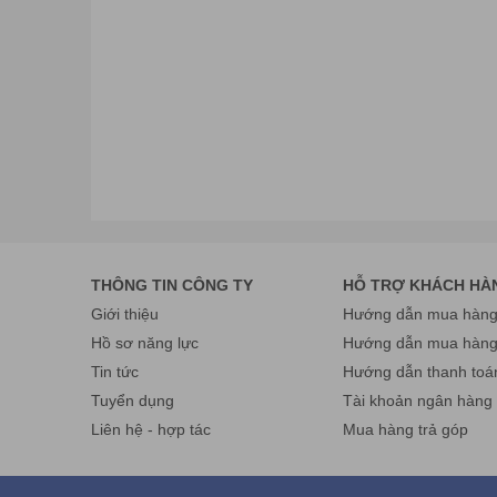
Máy đọc mã vạch Mindeo
là dòng máy quét mã vạch gi
kinh doanh nhỏ lẻ.
THÔNG TIN CÔNG TY
HỖ TRỢ KHÁCH HÀ
Giới thiệu
Hướng dẫn mua hàng 
Hồ sơ năng lực
Hướng dẫn mua hàn
Tin tức
Hướng dẫn thanh toá
Tuyển dụng
Tài khoản ngân hàng
Liên hệ - hợp tác
Mua hàng trả góp