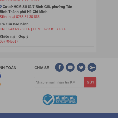
Cơ sở HCM:Số 61/7 Bình Giã, phường Tân
Bình,Thành phố Hồ Chí Minh
Điện thoại:0283 81 30 866
Tra cứu bảo hành
HN: 0243 68 78 666 | HCM: 0283 81 30 866
y là 1 sự lựa chọn rất phù hợp đối với những mô hình
Khiếu nại - Góp ý
0977045517
ANH TOÁN
CHIA SẺ
GỬI