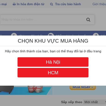
 mại
In hóa đơn điện tử
Tra cứu bảo hành
Giới thiệu
hãng
Giá ưu đãi nhất
Miễn phí vận chuyển
Hậ
CHỌN KHU VỰC MUA HÀNG
ọc mã vạch MINDEO
Hãy chọn tỉnh thành của bạn, bạn có thể thay đổi lại ở đầu trang
Hà Nội
HCM
Sắp xếp theo