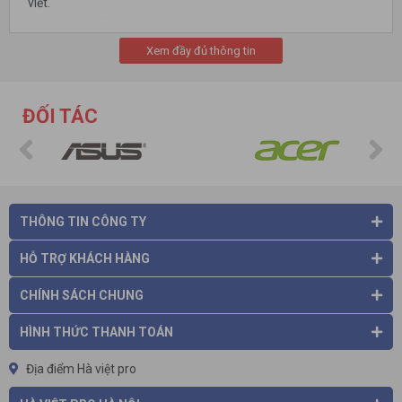
viết.
Xem đầy đủ thông tin
ĐỐI TÁC
THÔNG TIN CÔNG TY
HỖ TRỢ KHÁCH HÀNG
CHÍNH SÁCH CHUNG
Tìm hiểu những điểm đặc biệt của máy chà sàn công
HÌNH THỨC THANH TOÁN
nghiệp Clepro
ClePro
là thương hiệu sản xuất các loại thiết bị, máy móc vệ
Địa điểm Hà việt pro
sinh rất được ưa chuộng trên thị trường. ClePro cung cấp