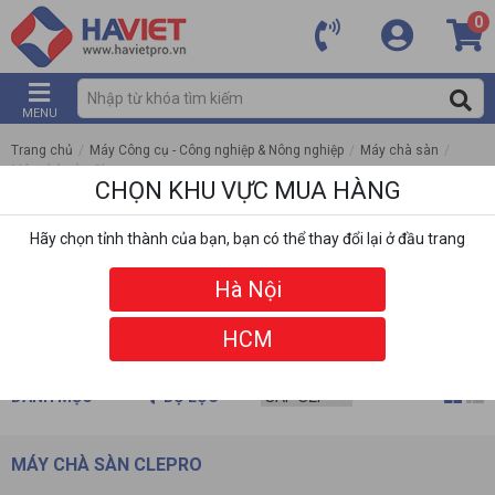
0
MENU
Trang chủ
/
Máy Công cụ - Công nghiệp & Nông nghiệp
/
Máy chà sàn
/
Máy chà sàn Clepro
CHỌN KHU VỰC MUA HÀNG
Hãy chọn tỉnh thành của bạn, bạn có thể thay đổi lại ở đầu trang
Hà Nội
HCM
DANH MỤC
BỘ LỌC
MÁY CHÀ SÀN CLEPRO