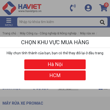
0
MENU
Trang chủ
/
Máy Công cụ - Công nghiệp & Nông nghiệp
/
Máy rửa xe
/
Máy rửa xe Promac
CHỌN KHU VỰC MUA HÀNG
Hãy chọn tỉnh thành của bạn, bạn có thể thay đổi lại ở đầu trang
Hà Nội
HCM
DANH MỤC
BỘ LỌC
MÁY RỬA XE PROMAC