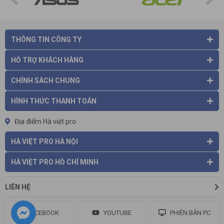
THÔNG TIN CÔNG TY
HỖ TRỢ KHÁCH HÀNG
CHÍNH SÁCH CHUNG
HÌNH THỨC THANH TOÁN
Địa điểm Hà việt pro
HÀ VIỆT PRO HÀ NỘI
HÀ VIỆT PRO HỒ CHÍ MINH
Máy phun xịt Promac đáp ứng tất cả nhu cầu xịt rửa của
người tiêu dùng
Sở hữu những khối động cơ hoạt động mạnh mẽ cùng motor
LIÊN HỆ
cảm ứng từ nên hiệu suất phun rửa của
máy xịt rửa Promac
cũng rất cao. Áp lực nước được phun ra cũng không hề nhỏ
FACEBOOK
YOUTUBE
PHIÊN BẢN PC
nên quá trình phun rửa cũng trở nên dễ dàng và nhanh chóng