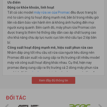
Ưu điểm
Động cơ khỏe khoắn, linh hoạt
Tất cả các model
máy rửa xe của Promac
đều được trang bị
mô tơ cảm ứng từ hoạt động mạnh mẽ, bền bỉ trong nhiều giờ
liền và đảm bảo vận hành êm ái không ảnh hưởng đến mọi
người xung quanh. Bên cạnh đó, máy phun rửa Promac còn
được trang bị thêm hệ thống dây dẫn cao áp chất lượng cao
cho khả năng chịu áp lực nước cực lớn nhờ cấu tạo 2 lớp bền
bỉ.
Công suất hoạt động mạnh mẽ, hiệu suất phun rửa cao
Nhằm đáp ứng tốt nhu cầu xịt rửa của người tiêu dùng nên
Promac đã sản xuất và cung cấp ra thị trường rất nhiều model
máy với công suất hoạt động khác nhau. Cụ thể, hiện nay
promac đang cung cấp ra thị trường cả 2 dòng máy phun rửa
xe chính đó là
máy rửa xe
mini và máy rửa xe cao áp làm đa
dạng thêm các đối tượng khách hàng. Nhờ đó mà người dùng
Xem đầy đủ thông tin
cũng có thể thoải mái hơn khi lựa chọn những chiếc máy có
khả năng phun rửa khác nhau.
ĐỐI TÁC