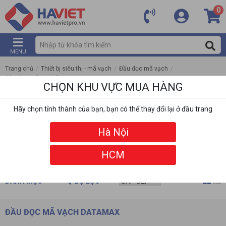
0
MENU
Trang chủ
/
Thiết bị siêu thị - mã vạch
/
Đầu đọc mã vạch
/
Đầu đọc mã vạch Datamax
CHỌN KHU VỰC MUA HÀNG
Hãy chọn tỉnh thành của bạn, bạn có thể thay đổi lại ở đầu trang
Hà Nội
HCM
DANH MỤC
BỘ LỌC
ĐẦU ĐỌC MÃ VẠCH DATAMAX