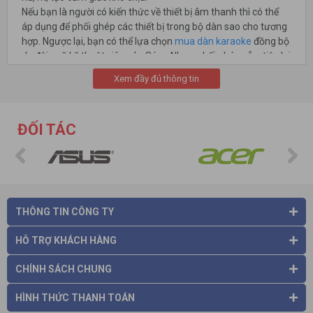
Nếu bạn là người có kiến thức về thiết bị âm thanh thì có thể
áp dụng để phối ghép các thiết bị trong bộ dàn sao cho tương
hợp. Ngược lại, bạn có thể lựa chọn
mua dàn karaoke
đồng bộ
do đội ngũ kỹ thuật viên của Sóng Nhạc, phối ghép sẵn, tiện lợi
hơn cho quá trình sử dụng.
Xem đầy đủ thông tin
ĐỐI TÁC
THÔNG TIN CÔNG TY
HỖ TRỢ KHÁCH HÀNG
Âm thanh tuyệt hảo cùng dàn karaoke gồm loa SUB
GUINNESS SB-1800 V, đầu karaoke MUSICCORE TSS-10
CHÍNH SÁCH CHUNG
SMART, amply JARGUAR PA-700A, loa JARGUAR SS-660,
HÌNH THỨC THANH TOÁN
micro MUSIC WAVE HS-1600I
Âm thanh đạt chuẩn