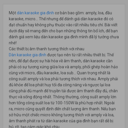
Một
dàn karaoke gia đình
cơ bản bao gồm: amply, loa, đầu
karaoke, micro… Thế nhưng để đánh giá dàn karaoke đó có
đạt chuẩn hay không phụ thuộc vào rất nhiều tiêu chí. Bài viết
dưới đây sẽ mang đến cho bạn những thông tin bổ ích, để bạn
đánh giá xem liệu dàn karaoke gia đình mình đã lý tưởng chưa
nhé!
Các thiết bị âm thanh tương thích với nhau
Dàn karaoke gia đình
được tạo nên từ rất nhiều thiết bị. Thế
nên, để đạt được sự hài hòa về âm thanh, dàn karaoke cần
phải có sự tương xứng giữa loa và amply, phối ghép hoàn hảo
cùng với micro, đầu karaoke, loa sub… Quan trọng nhất là
công suất amply và loa phải tương thích với nhau. Amply phải
đủ khỏe để loa phát huy tối đa công năng và ngược lại loa
cũng phải đủ mạnh để truyền tải được âm thanh đầy đủ, chân
thực và sống động nhất. Thông thường, công suất amply lớn
hơn tổng công suất loa từ 100-150W là phù hợp nhất. Ngoài
ra, micro cũng quyết định đến chất lượng âm thanh. Nếu bạn
sở hữu một chiếc micro không tương thích với amply và loa,
âm thanh phát ra từ dàn karaoke của gia đình bạn rất dễ bị
hú, rít, tạo cảm giác khó chịu.