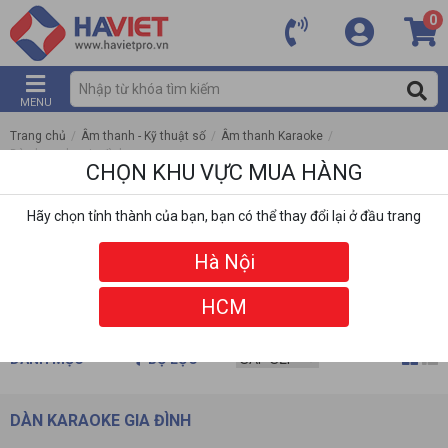
0
MENU
Trang chủ
/
Âm thanh - Kỹ thuật số
/
Âm thanh Karaoke
/
Dàn karaoke gia đình
CHỌN KHU VỰC MUA HÀNG
Hãy chọn tỉnh thành của bạn, bạn có thể thay đổi lại ở đầu trang
Hà Nội
HCM
DANH MỤC
BỘ LỌC
DÀN KARAOKE GIA ĐÌNH