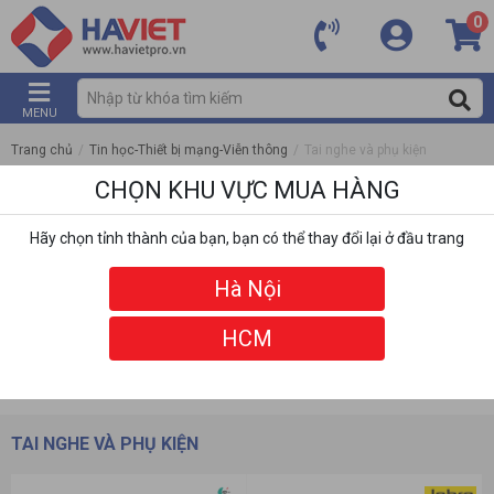
0
MENU
Trang chủ
/
Tin học-Thiết bị mạng-Viễn thông
/
Tai nghe và phụ kiện
CHỌN KHU VỰC MUA HÀNG
Hãy chọn tỉnh thành của bạn, bạn có thể thay đổi lại ở đầu trang
Hà Nội
HCM
DANH MỤC
BỘ LỌC
TAI NGHE VÀ PHỤ KIỆN