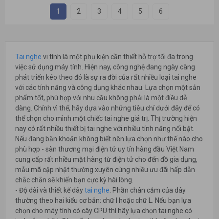
1
2
3
4
5
6
Tai nghe
vi tính là một phụ kiện cần thiết hỗ trợ tối đa trong
việc sử dụng máy tính. Hiện nay, công nghệ đang ngày càng
phát triển kéo theo đó là sự ra đời của rất nhiều loại tai nghe
với các tính năng và công dụng khác nhau. Lựa chọn một sản
phẩm tốt, phù hợp với nhu cầu không phải là một điều dễ
dàng. Chính vì thế, hãy dựa vào những tiêu chí dưới đây để có
thể chọn cho mình một chiếc tai nghe giá trị. Thị trường hiện
nay có rất nhiều thiết bị tai nghe với nhiều tính năng nổi bật.
Nếu đang băn khoăn không biết nên lựa chọn như thế nào cho
phù hợp - sàn thương mại điện tử uy tín hàng đầu Việt Nam
cung cấp rất nhiều mặt hàng từ điện tử cho đến đồ gia dụng,
mẫu mã cập nhật thường xuyên cùng nhiều ưu đãi hấp dẫn
chắc chắn sẽ khiến bạn cực kỳ hài lòng.
- Độ dài và thiết kế dây
tai nghe
: Phần chân cắm của dây
thường theo hai kiểu cơ bản: chữ I hoặc chữ L. Nếu bạn lựa
chọn cho máy tính có cây CPU thì hãy lựa chọn tai nghe có