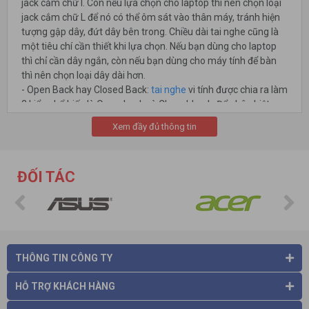
jack cắm chữ I. Còn nếu lựa chọn cho laptop thì nên chọn loại
jack cắm chữ L để nó có thể ôm sát vào thân máy, tránh hiện
tượng gập dây, đứt dây bên trong. Chiều dài tai nghe cũng là
một tiêu chí cần thiết khi lựa chọn. Nếu bạn dùng cho laptop
thì chỉ cần dây ngắn, còn nếu bạn dùng cho máy tính để bàn
thì nên chọn loại dây dài hơn.
- Open Back hay Closed Back:
tai nghe
vi tính được chia ra làm
2 kiểu phổ biến là Open-back và Closed-back. Để phân biệt
một cách đơn giản thì tai nghe Open-back gần như không
Xem đầy đủ thông tin
tách biệt bạn với thế giới bên ngoài. Dĩ nhiên là người ngồi bên
cạnh cũng có thể nghe được những gì bạn đang nghe tuy
nhiên chất lượng âm thanh của loại tai nghe này lại rất sinh
ĐỐI TÁC
động và cực kỳ sắc nét. Tai nghe Closed-back thì ngược lại, chỉ
có bạn và thế giới âm nhạc của riêng mình vì các mẫu tai nghe
này thường được thiết kế chống ồn khá tốt.
- Thiết kế
tai nghe
: Hiện nay trên thị trường có 3 dáng thiết kế
tai nghe phổ biến, bạn có thể lựa chọn theo nhu cầu và mục
đích sử dụng. Nếu muốn tách biệt mình khỏi thế giới và phiêu
THÔNG TIN CÔNG TY
theo âm nhạc thì hãy chọn loại tay nghe over - ear ( thiết kế
bao phủ hết đôi tai của bạn). Còn nếu không thích sự rườm rà,
HỖ TRỢ KHÁCH HÀNG
ưu tiên sự linh hoạt và di động nhưng vẫn đảm bảo về chất
lượng âm thanh thì nên chọn tai nghe On - ear ( Thiết kế bao