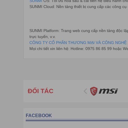
SUNMI
OS: Tối ưu hóa sâu & cải tiến hệ điều hành ch
SUNMI Cloud: Nền tảng thiết bị cung cấp các công cụ q
SUNMI Platform: Trang web cung cấp nền tảng độc lập 
trực tuyến, v.v.
CÔNG TY CỔ PHẦN THƯƠNG MẠI VÀ CÔNG NGHỆ 
Mọi chi tiết xin liên hệ: Hotline: 0975 86 85 99 hoặc W
ĐỐI TÁC
FACEBOOK