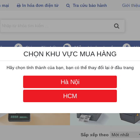
 mại
In hóa đơn điện tử
Tra cứu bảo hành
Giới thiệu
hãng
Giá ưu đãi nhất
Miễn phí vận chuyển
Hậ
CHỌN KHU VỰC MUA HÀNG
bán hàng POS SUNMI
Hãy chọn tỉnh thành của bạn, bạn có thể thay đổi lại ở đầu trang
Hà Nội
HCM
Sắp xếp theo