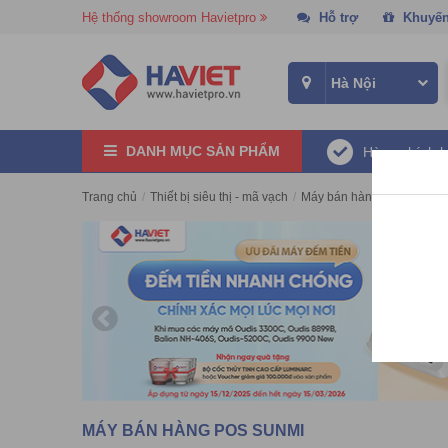
Hệ thống showroom Havietpro
Hỗ trợ
Khuyến
DANH MỤC SẢN PHẨM
Hàng chính 
Trang chủ
/
Thiết bị siêu thị - mã vạch
/
Máy bán hàng POS
/
Máy 
MÁY BÁN HÀNG POS SUNMI