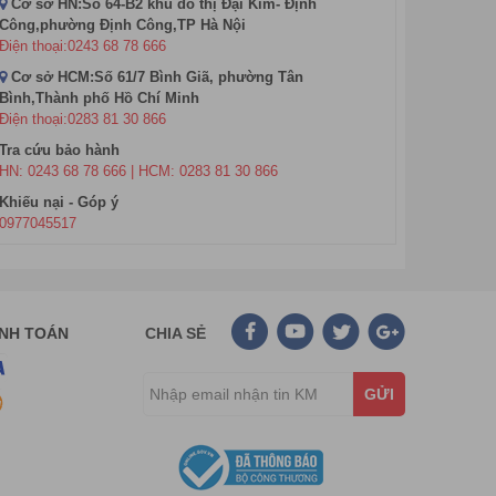
Cơ sở HN:Số 64-B2 khu đô thị Đại Kim- Định
Công,phường Định Công,TP Hà Nội
Điện thoại:0243 68 78 666
Cơ sở HCM:Số 61/7 Bình Giã, phường Tân
Bình,Thành phố Hồ Chí Minh
Điện thoại:0283 81 30 866
Tra cứu bảo hành
HN: 0243 68 78 666 | HCM: 0283 81 30 866
Khiếu nại - Góp ý
0977045517
ANH TOÁN
CHIA SẺ
GỬI