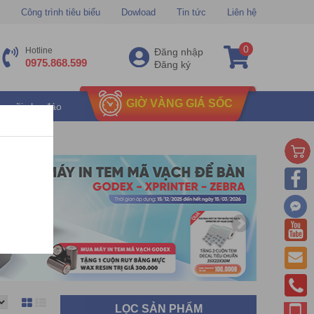
Công trình tiêu biểu
Dowload
Tin tức
Liên hệ
0
Hotline
Đăng nhập
0975.868.599
Đăng ký
GIỜ VÀNG GIÁ SỐC
u mãi chu đáo
LỌC SẢN PHẨM