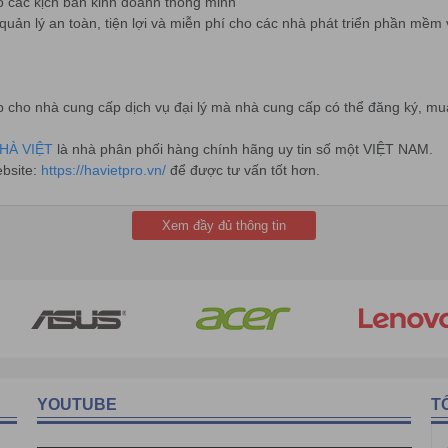
o các kịch bản kinh doanh thông minh
uản lý an toàn, tiện lợi và miễn phí cho các nhà phát triển phần mềm v
cho nhà cung cấp dịch vụ đại lý mà nhà cung cấp có thể đăng ký, mua 
HÀ VIỆT
là nhà phân phối hàng chính hãng uy tin số một VIỆT NAM.
ebsite:
https://havietpro.vn/
để được tư vấn tốt hơn.
Xem đầy đủ thông tin
YOUTUBE
T