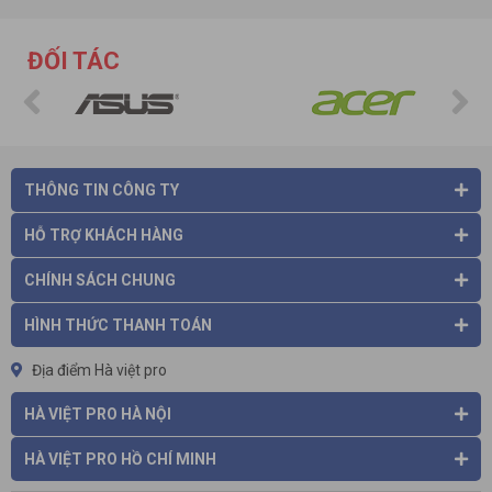
triệu chứng kèm theo, bạn phải tham khảo ý kiến bác sĩ ngay
lập tức vì trường hợp này có thể đe dọa tới tính mạng.
ĐỐI TÁC
Thiết bị đặc biệt phù hợp với những bệnh nhân mắc bệnh tim
hoặc hen suyễn, vận động viên và người khỏe mạnh tập thể
dục ở địa điểm cao (ví dụ: người leo núi, người trượt tuyết hoặc
phi công nghiệp dư).
THÔNG TIN CÔNG TY
HỖ TRỢ KHÁCH HÀNG
CHÍNH SÁCH CHUNG
HÌNH THỨC THANH TOÁN
Địa điểm Hà việt pro
HÀ VIỆT PRO HÀ NỘI
HÀ VIỆT PRO HỒ CHÍ MINH
Máy đo nồng độ oxy trong máu
Beurer