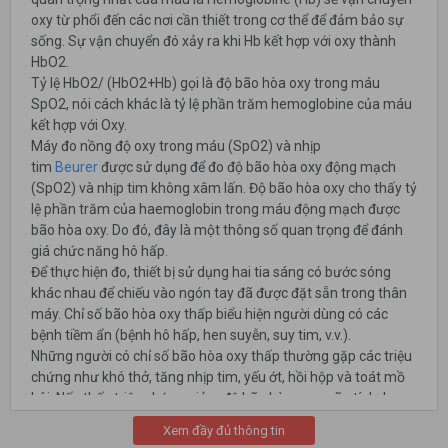
oxy từ phổi đến các nơi cần thiết trong cơ thể để đảm bảo sự
sống. Sự vận chuyển đó xảy ra khi Hb kết hợp với oxy thành
HbO2.
Tỷ lệ HbO2/ (HbO2+Hb) gọi là độ bão hòa oxy trong máu
SpO2, nói cách khác là tỷ lệ phần trăm hemoglobine của máu
kết hợp với Oxy.
Máy đo nồng độ oxy trong máu (SpO2) và nhịp
tim
Beurer
được sử dụng để đo độ bão hòa oxy động mạch
(SpO2) và nhịp tim không xâm lấn. Độ bão hòa oxy cho thấy tỷ
lệ phần trăm của haemoglobin trong máu động mạch được
bão hòa oxy. Do đó, đây là một thông số quan trọng để đánh
giá chức năng hô hấp.
Để thực hiện đo, thiết bị sử dụng hai tia sáng có bước sóng
khác nhau để chiếu vào ngón tay đã được đặt sẵn trong thân
máy. Chỉ số bão hòa oxy thấp biểu hiện người dùng có các
bệnh tiềm ẩn (bệnh hô hấp, hen suyễn, suy tim, v.v.).
Những người có chỉ số bão hòa oxy thấp thường gặp các triệu
chứng như khó thở, tăng nhịp tim, yếu ớt, hồi hộp và toát mồ
hôi. Nếu thấy triệu chứng giảm độ bão hòa oxy mãn tính, bạn
cần phải theo dõi bằng cách sử dụng thiết bị dưới sự giám sát
Xem đầy đủ thông tin
y tế. Nếu giảm độ bão hòa oxy cấp tính, có hoặc không có các