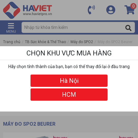
0
MENU
Trang chủ
/
TB Sức khỏe & Thể Thao
/
Máy đo SPO2
/
Máy đo SPO2 Beurer
CHỌN KHU VỰC MUA HÀNG
Hãy chọn tỉnh thành của bạn, bạn có thể thay đổi lại ở đầu trang
Hà Nội
HCM
DANH MỤC
BỘ LỌC
MÁY ĐO SPO2 BEURER