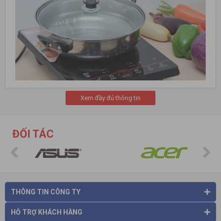
Xem đầy đủ thông tin
Nhược điểm
Bếp từ
kén nồi nên phải chọn nồi nấu phù hợp, bạn không thể
ĐỐI TÁC
sử dụng nồi có sẵn trong nhà nếu nồi không làm từ vật nhiễm
từ hoặc có đáy từ.
Các bạn sẽ hài lòng khi sử dụng sản phẩm và dịch vụ của
chúng tôi
Mọi chi tiết xin liên hệ:
CÔNG TY CỔ PHẦN THƯƠNG MẠI VÀ CÔNG NGHỆ HÀ VIỆT
THÔNG TIN CÔNG TY
Trụ sở: Số 11, ngách 4, ngõ 362 ,Giải Phóng, P. Thịnh Liệt, Q.
Hoàng Mai , TP Hà Nội.
HỖ TRỢ KHÁCH HÀNG
Cơ sở HN: số 26 , ngõ 181 Trường Chinh, P. Khương Mai, Q.