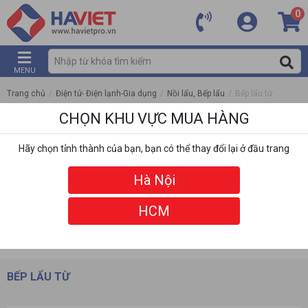
0
MENU
Trang chủ
/
Điện tử- Điện lạnh-Gia dụng
/
Nồi lẩu, Bếp lẩu
/
Bếp lẩu từ
CHỌN KHU VỰC MUA HÀNG
Hãy chọn tỉnh thành của bạn, bạn có thể thay đổi lại ở đầu trang
Hà Nội
HCM
DANH MỤC
BỘ LỌC
BẾP LẨU TỪ