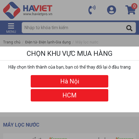
0
MENU
Trang chủ
/
Điện tử- Điện lạnh-Gia dụng
/
Máy lọc nước
CHỌN KHU VỰC MUA HÀNG
Hãy chọn tỉnh thành của bạn, bạn có thể thay đổi lại ở đầu trang
Hà Nội
HCM
DANH MỤC
BỘ LỌC
MÁY LỌC NƯỚC