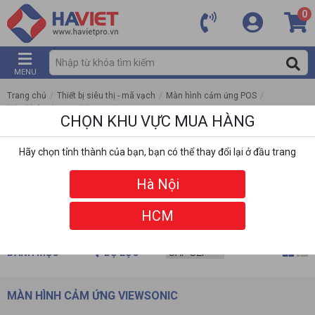
0
MENU
Trang chủ
/
Thiết bị siêu thị - mã vạch
/
Màn hình cảm ứng POS
/
Màn hình cảm ứng Viewsonic
CHỌN KHU VỰC MUA HÀNG
Hãy chọn tỉnh thành của bạn, bạn có thể thay đổi lại ở đầu trang
Hà Nội
HCM
DANH MỤC
BỘ LỌC
MÀN HÌNH CẢM ỨNG VIEWSONIC