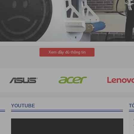
Xem đầy đủ thông tin
được thành lập vào năm 1947 có trụ sở chính tại Milan, Ý
. Công ty sở h
ardoni chất lượng và đáng tin cậy được phân phối toàn cầu.
 được sử dụng chủ yếu trong các sân bay,
nhưng phạm vi ứng dụng có t
nhà chính phủ và nhiều địa điểm khác.
o trì các thiết bị an ninh giám sát như cổng từ an ninh siêu thị, cổng
YOUTUBE
T
VIỆT
, Q. Hoàng Mai , TP Hà Nội.
 Q. Thanh Xuân, Hà Nội.