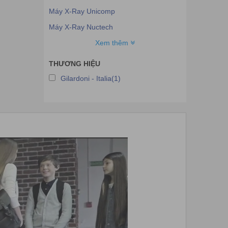
Máy X-Ray Unicomp
Máy X-Ray Nuctech
Máy X-Ray JZXR
Xem thêm
Máy X-Ray AutoClear
THƯƠNG HIỆU
Máy X-Ray Seamark
Gilardoni - Italia(1)
Máy X-Ray Scienscope
Máy X-Ray Safeway System
Máy X-Ray Rigaku
Máy X-Ray PEMTRON
Máy X-Ray Omron
Máy X-Ray Nordson Dage
Máy X-Ray Nikon
Máy X-Ray Morpho-USA
Máy X-Ray Meyer