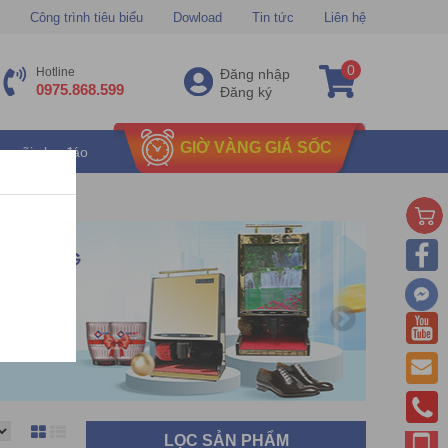
Công trình tiêu biểu
Dowload
Tin tức
Liên hệ
0
Hotline
Đăng nhập
0975.868.599
Đăng ký
GIỜ VÀNG GIÁ SỐC
u mãi chu đáo
LỌC SẢN PHẨM