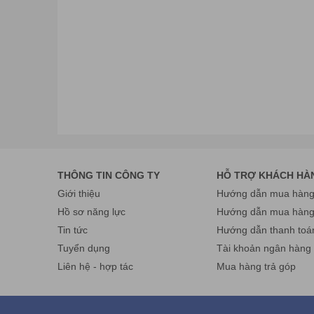
Điện thoại: 024.36 878 666 Fax:024.322 168 55 Hotlin
Cơ sở HCM: số 61/7 Bình Giã, phường 13, quận Tân Bình,
Điện thoại: 028 38 130 866 Fax: 024.322 168 55 Hotli
Email:
info@havietpro.vn
- Website:
www.havietpro.vn
Fan
THÔNG TIN CÔNG TY
HỖ TRỢ KHÁCH HÀ
Giới thiệu
Hướng dẫn mua hàng 
Hồ sơ năng lực
Hướng dẫn mua hàn
Tin tức
Hướng dẫn thanh toá
Tuyển dụng
Tài khoản ngân hàng
Liên hệ - hợp tác
Mua hàng trả góp