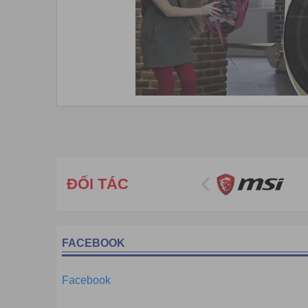
Máy X-Ray Gilardoni là thiết bị của công ty Gilardoni 
độ cao trên khắp thế giới,
sản xuất ra các thiết bị Gil
ĐỐI TÁC
Hệ thống X-quang để soi hành lý xách tay của công ty
môi trường khác như đại sứ quán, sân vận động,
tòa 
Hà Việt Pro chuyên nhập khẩu, phân phối, lắp đặt và bả
cho ngành an ninh, công nghiệp, giáo dục.
FACEBOOK
Mọi chi tiết xin liên hệ:
CÔNG TY CỔ PHẦN THƯƠNG MẠI VÀ CÔNG NGHỆ HÀ 
Facebook
Trụ sở: Số 11, ngách 4, ngõ 362 ,Giải Phóng, P. Thịnh Liệt
Cơ sở HN: số 26 , ngõ 181 Trường Chinh, P. Khương Mai,