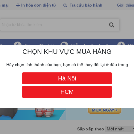
 mại
In hóa đơn điện tử
Tra cứu bảo hành
Giới thiệu
hãng
Giá ưu đãi nhất
Miễn phí vận chuyển
Hậ
CHỌN KHU VỰC MUA HÀNG
alia
Hãy chọn tỉnh thành của bạn, bạn có thể thay đổi lại ở đầu trang
Hà Nội
HCM
Sắp xếp theo