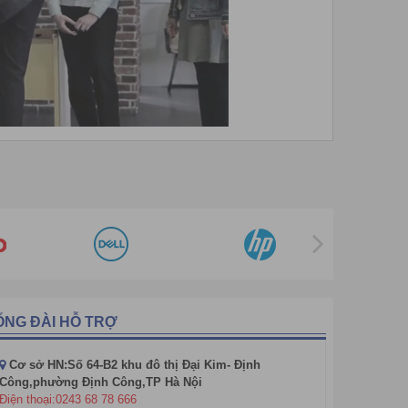
Máy X-Ray L3-USA
Máy X-Ray Huatec
Máy X-Ray Hashima-Japan
Máy X-Ray Astrophysics-USA
Máy X-Ray Guardspirit
Máy X-Ray Gilardoni - Italia
Máy X-Ray GE
Máy X-Ray FoXcom
ữu mạng lưới các kỹ thuật viên chuyên môn và có trình
Máy X-Ray ELT
hể rộng hơn, máy cũng có thể được lắp đặt trong các
Máy X-Ray DOOSAN
 dò kim loại, máy X-Ray soi hàng hóa,
các thiết bị khác
Máy X-Ray AS&E-USA
Máy X-Ray Anritsu
ỔNG ĐÀI HỖ TRỢ
Máy X-Ray ADANI
Cơ sở HN:Số 64-B2 khu đô thị Đại Kim- Định
Công,phường Định Công,TP Hà Nội
Điện thoại:0243 68 78 666