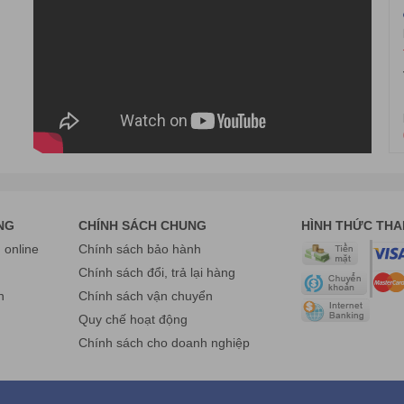
e: 0975 86 85 99
 Thành phố Hồ Chí Minh.
ne: 0975 86 85 99
page:
www.facebook.com/havietpro
NG
CHÍNH SÁCH CHUNG
HÌNH THỨC TH
online
Chính sách bảo hành
g
Chính sách đổi, trả lại hàng
n
Chính sách vận chuyển
Quy chế hoạt động
Chính sách cho doanh nghiệp