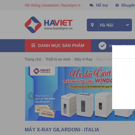
Hệ thống showroom Havietpro
Hỗ trợ
Khuyến
DANH MỤC SẢN PHẨM
Hàng chính 
Trang chủ
/
Thiết bị an ninh
/
Máy X-Ray
/
Máy X-Ray Gilardoni - It
MÁY X-RAY GILARDONI - ITALIA