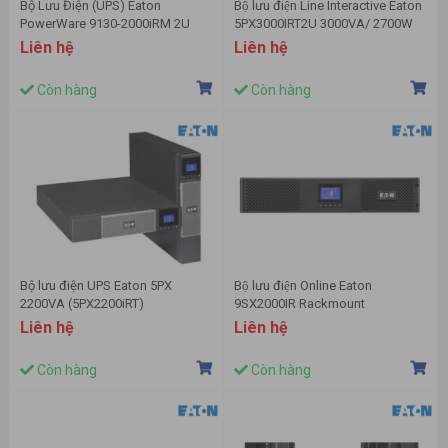
Bộ Lưu Điện (UPS) Eaton
Bộ lưu điện Line Interactive Eaton
PowerWare 9130-2000iRM 2U
5PX3000IRT2U 3000VA/ 2700W
2KVA(103006457- 6591)
Liên hệ
Liên hệ
Còn hàng
Còn hàng
Bộ lưu điện UPS Eaton 5PX
Bộ lưu điện Online Eaton
2200VA (5PX2200iRT)
9SX2000IR Rackmount
(2000VA/1800W)
Liên hệ
Liên hệ
Còn hàng
Còn hàng