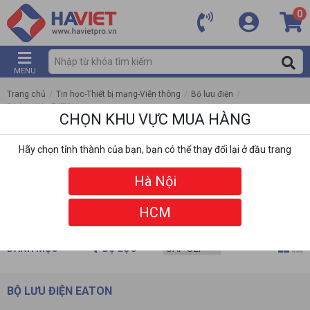
0
MENU
Trang chủ
/
Tin học-Thiết bị mạng-Viễn thông
/
Bộ lưu điện
/
Bộ lưu điện EATON
CHỌN KHU VỰC MUA HÀNG
Hãy chọn tỉnh thành của bạn, bạn có thể thay đổi lại ở đầu trang
Hà Nội
HCM
DANH MỤC
BỘ LỌC
BỘ LƯU ĐIỆN EATON