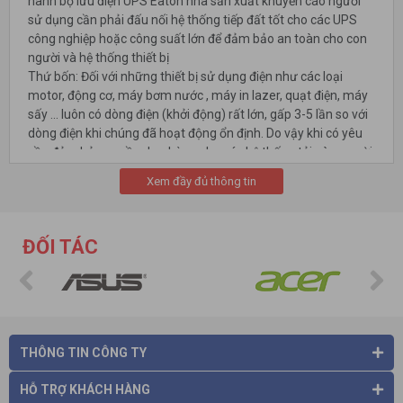
hành bộ lưu điện UPS Eaton nhà sản xuất khuyến cáo người
sử dụng cần phải đấu nối hệ thống tiếp đất tốt cho các UPS
công nghiệp hoặc công suất lớn để đảm bảo an toàn cho con
người và hệ thống thiết bị
Thứ bốn: Đối với những thiết bị sử dụng điện như các loại
motor, động cơ, máy bơm nước , máy in lazer, quạt điện, máy
sấy ... luôn có dòng điện (khởi động) rất lớn, gấp 3-5 lần so với
dòng điện khi chúng đã hoạt động ổn định. Do vậy khi có yêu
cầu đảm bảo nguồn dự phòng cho các hệ thống tải này, người
sử dụng phải lựa chọn loại UPS
Eaton
có mức công suất cao
Xem đầy đủ thông tin
gấp 3-5 lần tổng công suất danh định được ghi trên mỗi thiết
bị cần lưu điện đó.
Thứ năm: Người sử dụng được khuyến cáo rằng công suất
ĐỐI TÁC
của máy phát điện khi cấp nguồn UPS phải có mức công suất
danh định là cao gấp 3 lần công suất danh định của UPS
THÔNG TIN CÔNG TY
HỖ TRỢ KHÁCH HÀNG