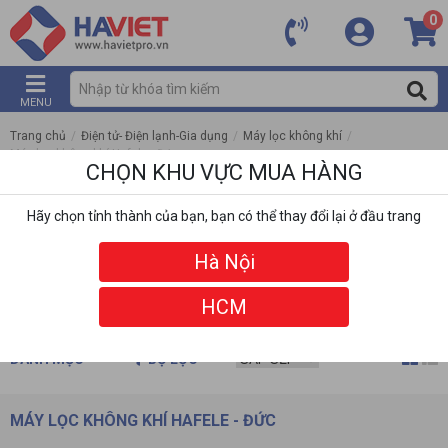
0
MENU
Trang chủ
/
Điện tử- Điện lạnh-Gia dụng
/
Máy lọc không khí
/
Máy lọc không khí Hafele - Đức
CHỌN KHU VỰC MUA HÀNG
Hãy chọn tỉnh thành của bạn, bạn có thể thay đổi lại ở đầu trang
Hà Nội
HCM
DANH MỤC
BỘ LỌC
MÁY LỌC KHÔNG KHÍ HAFELE - ĐỨC