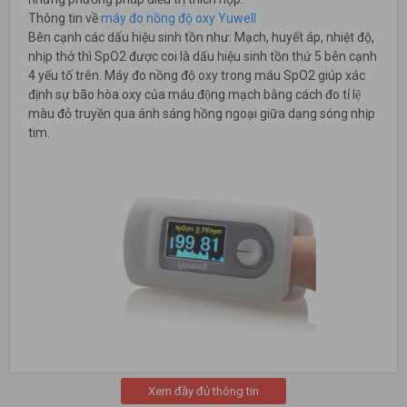
Thông tin về
máy đo nồng độ oxy Yuwell
Bên cạnh các dấu hiệu sinh tồn như: Mạch, huyết áp, nhiệt độ,
nhịp thở thì SpO2 được coi là dấu hiệu sinh tồn thứ 5 bên cạnh
4 yếu tố trên. Máy đo nồng độ oxy trong máu SpO2 giúp xác
định sự bão hòa oxy của máu động mạch bằng cách đo tỉ lệ
màu đỏ truyền qua ánh sáng hồng ngoại giữa dạng sóng nhịp
tim.
Bạn có biết: SpO2 là gì? Tại sao cần thường xuyên theo dõi chỉ
số SpO2?
Xem đầy đủ thông tin
Máy đo nồng độ oxy Yuwell
là thiết bị đo nồng độ oxy trong