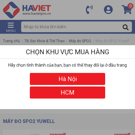
0
MENU
Trang chủ
/
TB Sức khỏe & Thể Thao
/
Máy đo SPO2
/
Máy đo SPO2 Yuwell
CHỌN KHU VỰC MUA HÀNG
Hãy chọn tỉnh thành của bạn, bạn có thể thay đổi lại ở đầu trang
Hà Nội
HCM
DANH MỤC
BỘ LỌC
MÁY ĐO SPO2 YUWELL