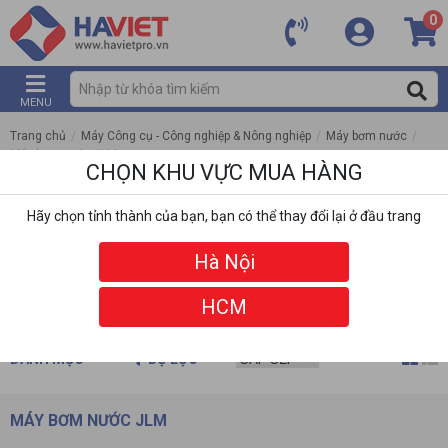
0
MENU
Trang chủ
/
Máy Công cụ - Công nghiệp & Nông nghiệp
/
Máy bơm nước
/
Máy bơm nước JLM
CHỌN KHU VỰC MUA HÀNG
Hãy chọn tỉnh thành của bạn, bạn có thể thay đổi lại ở đầu trang
Hà Nội
HCM
DANH MỤC
BỘ LỌC
MÁY BƠM NƯỚC JLM