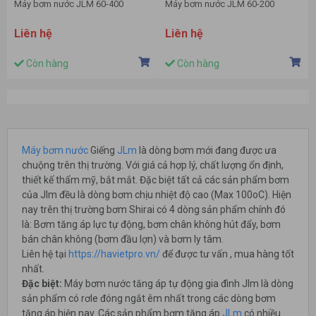
Máy bơm nước JLM 60-400
Máy bơm nước JLM 60-200
Liên hệ
Liên hệ
Còn hàng
Còn hàng
Máy bơm nước
Giếng
JLm
là dòng bơm mới đang được ưa
chuộng trên thị trường. Với giá cả hợp lý, chất lượng ổn định,
thiết kế thẩm mỹ, bắt mắt. Đặc biệt tất cả các sản phẩm bơm
của Jlm đều là dòng bơm chịu nhiệt độ cao (Max 100oC). Hiện
nay trên thị trường bơm Shirai có 4 dòng sản phẩm chính đó
là: Bơm tăng áp lực tự động, bơm chân không hút đẩy, bơm
bán chân không (bơm đầu lợn) và bơm ly tâm.
Liên hệ tại
https://havietpro.vn/
để được tư vấn , mua hàng tốt
nhất.
Đặc biệt:
Máy bơm nước tăng áp tự động gia đình Jlm là dòng
sản phẩm có rơle đóng ngắt êm nhất trong các dòng bơm
tăng áp hiện nay. Các sản phẩm bơm tăng áp
JLm
có nhiều